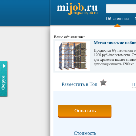
Объявления
Ваше объявление:
Металлические набив
Продаются б/у паллетные м
1200 руб./паллетоместо. С
для хранения паллет с пиво
грузоподьемность 1200 кг.
Форум
Разместить в Топ
П
Стоимость