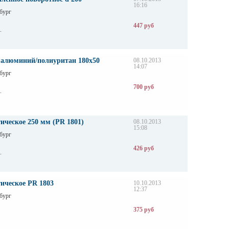
16:16
бург
447 руб
.
е алюминий/полиуритан 180x50
08.10.2013
14:07
бург
700 руб
.
ическое 250 мм (PR 1801)
08.10.2013
15:08
бург
426 руб
.
ическое PR 1803
10.10.2013
12:37
бург
375 руб