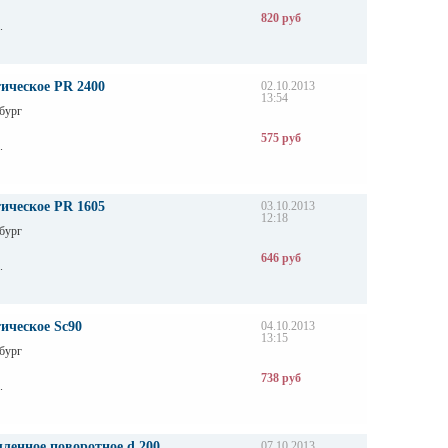
820 руб
.
ическое PR 2400
02.10.2013
13:54
бург
575 руб
.
ическое PR 1605
03.10.2013
12:18
бург
646 руб
.
ическое Sc90
04.10.2013
13:15
бург
738 руб
.
ленное поворотное d 200
07.10.2013