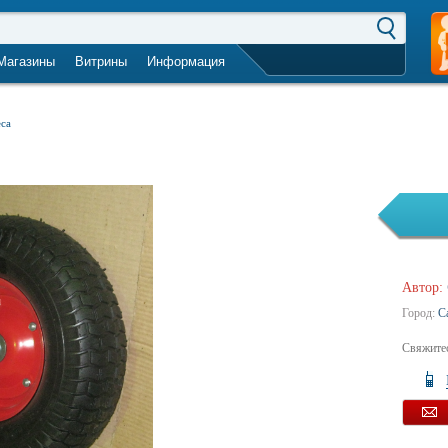
Магазины
Витрины
Информация
город не выбран
еса
Автор:
Город:
С
Свяжитес