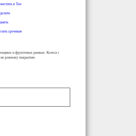
зместить в Топ
делить
днять
елать срочным
овощных и фруктовых рынках. Колеса с
о не ровному покрытию.