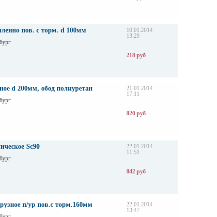
енно пов. с торм. d 100мм
10.01.2014
13:29
бург
218 руб
ное d 200мм, обод полиуретан
21.01.2014
17:11
бург
820 руб
ическое Sc90
22.01.2014
11:51
бург
842 руб
рузное п/ур пов.с торм.160мм
22.01.2014
13:47
бург