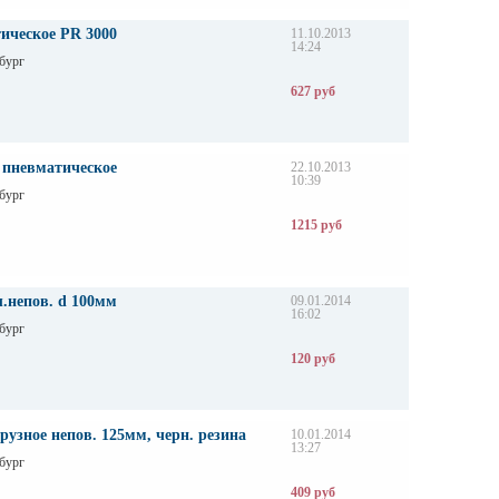
ическое PR 3000
11.10.2013
14:24
бург
627 руб
 пневматическое
22.10.2013
10:39
бург
1215 руб
.непов. d 100мм
09.01.2014
16:02
бург
120 руб
рузное непов. 125мм, черн. резина
10.01.2014
13:27
бург
409 руб