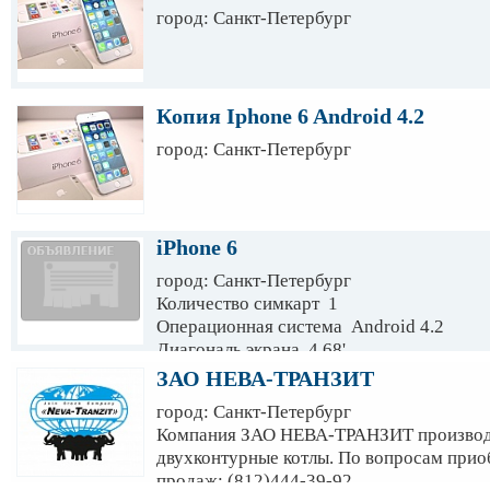
город: Санкт-Петербург
Копия Iphone 6 Android 4.2
город: Санкт-Петербург
iPhone 6
город: Санкт-Петербург
Количество симкарт 1
Операционная система Android 4.2
Диагональ экрана 4.68'
3G есть
ЗАО НЕВА-ТРАНЗИТ
Цвет белый
город: Санкт-Петербург
Емкость аккумулятора 1500mAh
Компания ЗАО НЕВА-ТРАНЗИТ производит
Оперативная память 512 Мб
двухконтурные котлы. По вопросам прио
Встроенная Flash-память 4 Гб
продаж: (812)444-39-92
Процессор MTK6572