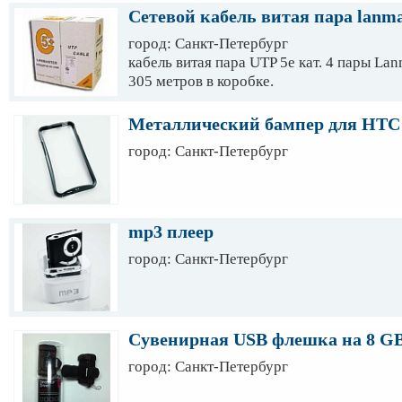
Подробности на сайте: www.neva-tranzit.
Сетевой кабель витая пара lanmas
http://vk.com/clubnnevatranzit
город: Санкт-Петербург
кабель витая пара UTP 5e кат. 4 пары 
305 метров в коробке.
Цена указана за коробку c учетом НДС.
Металлический бампер для HTC
город: Санкт-Петербург
Возможен наличный и безналичный расчет
надо. При заказе от 10 коробок доставка
кад 300 р. За пределы кад уточняйте по
транспортной компанией в другие регио
mp3 плеер
город: Санкт-Петербург
Сувенирная USB флешка на 8 G
город: Санкт-Петербург