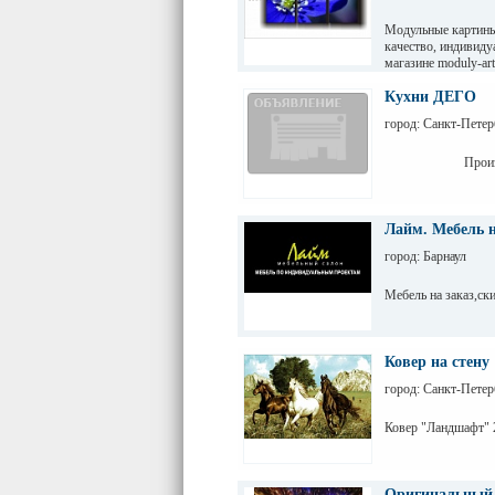
Посмотреть можно н
Модульные картины
http://steeldoor.
качество, индивиду
магазине moduly-art
Телефон: 8-953-349
Кухни ДЕГО
Виталий.
город: Санкт-Петер
Производство, 
Лайм. Мебель н
город: Барнаул
Мебель на заказ,ск
Ковер на стену
город: Санкт-Петер
Ковер "Ландшафт" 
Оригинальный 