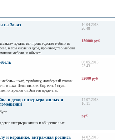
и на Заказ
16.04.2013
20:48
150000 руб
 Заказ» предлагает: производство мебели из
рева, в том числе из дуба, производство мебели
 монтаж мебели на объекте.
 из массива и шпона, с позолотой, эффектом
кой деревянные интерьеры, шкафы и стеллажи
ебель
06.05.2013
23:43
я прихожих на заказ, детская мебель на заказ,
ассива, барные стойки, мебель для баров и кафе,
, домашняя библиотека.
32000 руб
 мебель - шкаф, тумбочку, ломберный столик.
лого века. Цены низкие. Еще есть 4 стула.
те, интересны ли Вам эти предметы.
 сдать на комиссию.
йна и декор интерьера жилых и
14.07.2013
16:11
 помещений
бург
руб
и декор интерьера жилых и общественных
клу и керамике, витражная роспись
14.07.2013