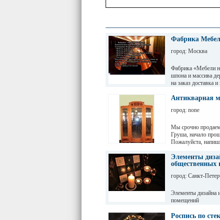
Фабрика Мебел
город: Москва
Фабрика «Мебели на
шпона и массива де
на заказ доставка и
Элитные шкафы купе
старения, полиров
Антикварная м
на заказ, мебель дл
город: none
двери на заказ из м
гардеробные шкафы
Мы срочно продаем
Груша, начало прош
Пожалуйста, напиши
Рассмотрим вариант
Элементы диза
общественных
шкаф- 32000
город: Санкт-Петер
стол-6000
Элементы дизайна 
стул 1 шт-2000
помещений
тумбочка - 2000
Роспись по сте