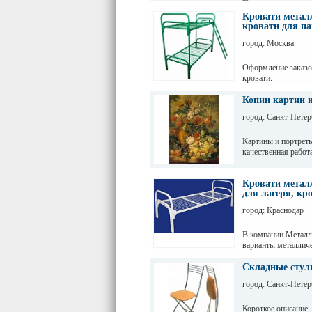
Производство и про
В наличии имеются
Кровати метал
кровати
кровати для па
город: Москва
Оформление заказо
кровати.
Копии картин 
город: Санкт-Петер
Картины и портреты
качественная работа
Кровати металл
для лагеря, кр
город: Краснодар
В компании Металл-
варианты металлич
Складные стул
город: Санкт-Петер
Короткое описание..