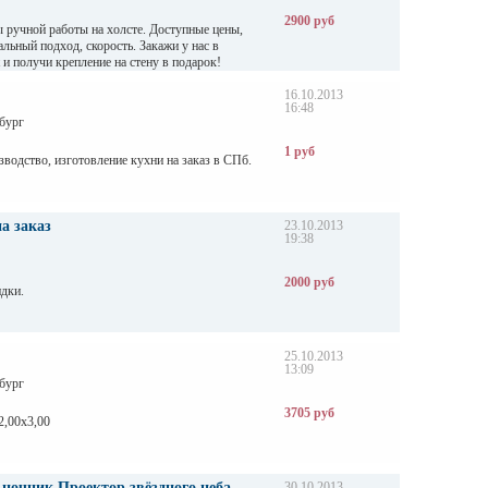
2900 руб
а сайте:
 ручной работы на холсте. Доступные цены,
spb.ru
альный подход, скорость. Закажи у нас в
 и получи крепление на стену в подарок!
-14-00, 8-812-984-27-78.
16.10.2013
16:48
бург
1 руб
изготовление кухни на заказ в СПб.
а заказ
23.10.2013
19:38
2000 руб
идки.
25.10.2013
13:09
бург
3705 руб
2,00х3,00
ночник Проектор звёздного неба
30.10.2013