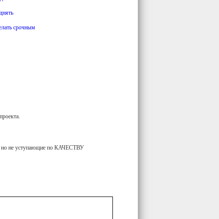
днять
елать срочным
роекта.
но не уступающие по КАЧЕСТВУ