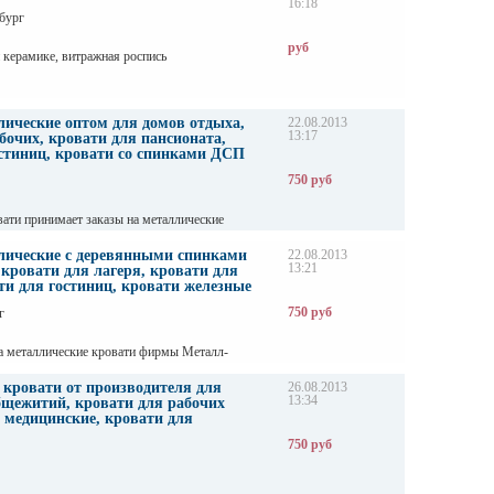
16:18
стен
бург
руб
и керамике, витражная роспись
лические оптом для домов отдыха,
22.08.2013
13:17
бочих, кровати для пансионата,
остиниц, кровати со спинками ДСП
750 руб
ати принимает заказы на металлические
сса
лические с деревянными спинками
22.08.2013
13:21
 кровати для лагеря, кровати для
ти для гостиниц, кровати железные
750 руб
г
да металлические кровати фирмы Металл-
ем одноярусные и двухъярусные кровати эконом
 кровати от производителя для
26.08.2013
13:34
бщежитий, кровати для рабочих
 медицинские, кровати для
750 руб