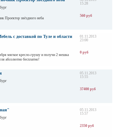
15:28
бург
560 руб
ик Проектор звёздного неба
ебель с доставкой по Туле и области
01.11.2013
23:00
0 руб
ября мягкое кресло-грушу и получи 2 мешка
еля абсолютно бесплатно!
я
05.11.2013
15:55
бург
37400 руб
чная"
05.11.2013
15:57
бург
2350 руб