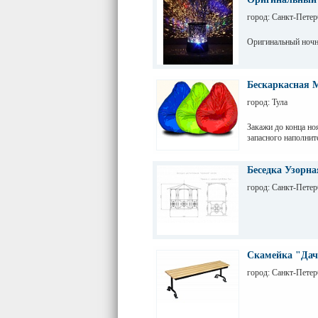
город: Санкт-Петер
Оригинальный ночн
Бескаркасная М
город: Тула
Закажи до конца но
запасного наполнит
Беседка Узорна
город: Санкт-Петер
Скамейка "Да
город: Санкт-Петер