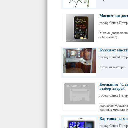
Магнитная дос
город: Санкт-Петер
Мягкая доска на х
и близким :)
Кухни от масте
город: Санкт-Петер
Кухни от мастера
Компания "Ста
выбор дверей
город: Санкт-Петер
Компания «Стальна
входных металличе
очень низким ценам
элитными моделями
Картины на хол
интернет-магазине,
город: Санкт-Петер
металлических двер