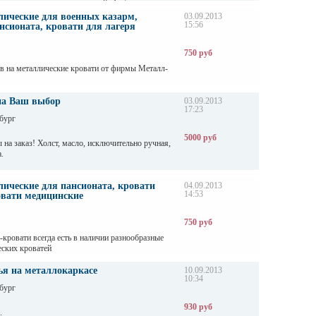
дажа металлических кроватей.<br />
 одноярусные и двухъярусные металлические
лические для военных казарм,
03.09.2013
15:56
нсионата, кровати для лагеря
750 руб
в на металлические кровати от фирмы Металл-
на Ваш выбор
03.09.2013
17:23
бург
5000 руб
 на заказ! Холст, масло, исключительно ручная,
.
ические для пансионата, кровати
04.09.2013
14:53
овати медицинские
750 руб
кровати всегда есть в наличии разнообразные
еских кроватей
ья на металлокаркасе
10.09.2013
10:34
бург
930 руб
.