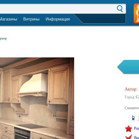
Магазины
Витрины
Информация
город не выбран
ерьер
Автор:
Город:
С
Свяжитес
Ра
Вы