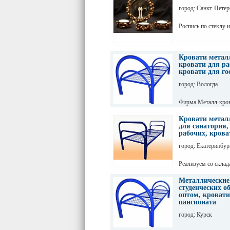
Разумный торг уме
город: Санкт-Петер
Роспись по стеклу 
Кровати метал
кровати для ра
кровати для г
город: Вологда
Фирма Металл-кров
кровати эконом кла
Кровати метал
для санатория,
рабочих, крова
город: Екатеринбур
Реализуем со скла
кровати. Предлага
класса
Металлические
студенческих о
оптом, кровати
пансионата
город: Курск