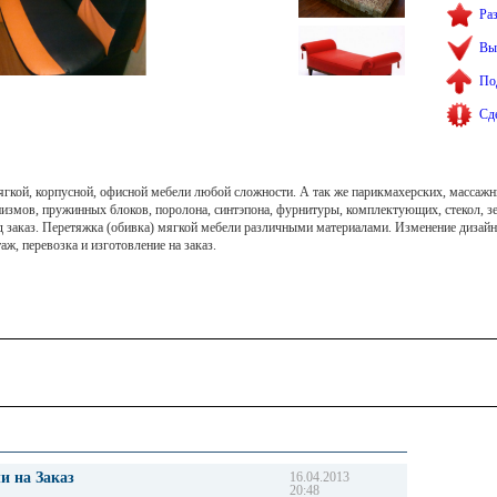
Ра
Вы
По
Сд
гкой, корпусной, офисной мебели любой сложности. А так же парикмахерских, массажн
ханизмов, пружинных блоков, поролона, синтэпона, фурнитуры, комплектующих, стекол, з
 заказ. Перетяжка (обивка) мягкой мебели различными материалами. Изменение дизайн
таж, перевозка и изготовление на заказ.
и на Заказ
16.04.2013
20:48