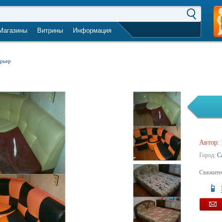
Магазины
Витрины
Информация
город не выбран
ерьер
Автор:
Город:
С
Свяжитес