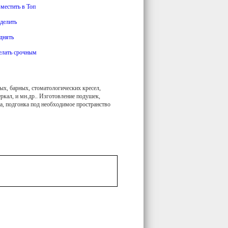
зместить в Топ
делить
днять
елать срочным
ых, барных, стоматологических кресел,
еркал, и мн.др.. Изготовление подушек,
а, подгонка под необходимое пространство