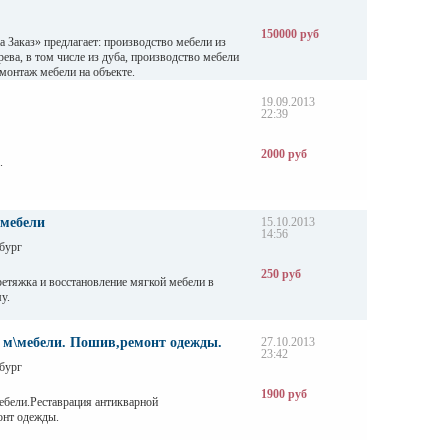
150000 руб
 Заказ» предлагает: производство мебели из
рева, в том числе из дуба, производство мебели
 монтаж мебели на объекте.
 из массива и шпона, с позолотой, эффектом
кой деревянные интерьеры, шкафы и стеллажи
19.09.2013
22:39
я прихожих на заказ, детская мебель на заказ,
ассива, барные стойки, мебель для баров и кафе,
, домашняя библиотека.
2000 руб
.
 мебели
15.10.2013
14:56
бург
250 руб
ретяжка и восстановление мягкой мебели в
у.
 м\мебели. Пошив,ремонт одежды.
27.10.2013
23:42
бург
1900 руб
ебели.Реставрация антикварной
онт одежды.