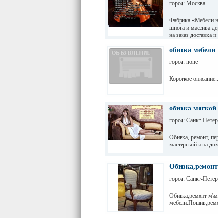
город: Москва
Фабрика «Мебели на
шпона и массива де
на заказ доставка и
Элитные шкафы купе
старения, полиров
обивка мебели
на заказ, мебель дл
город: none
двери на заказ из м
гардеробные шкафы
Короткое описание..
обивка мягкой
город: Санкт-Петер
Обивка, ремонт, пе
мастерской и на дом
Обивка,ремонт
город: Санкт-Петер
Обивка,ремонт м\м
мебели.Пошив,рем