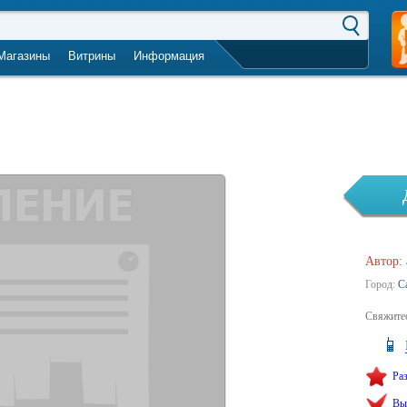
Магазины
Витрины
Информация
город не выбран
Автор:
Город:
С
Свяжитес
Ра
Вы