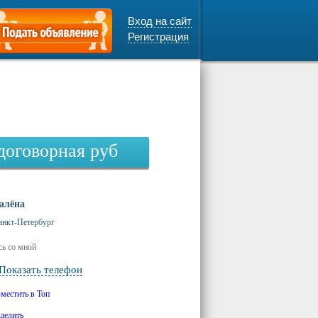
Вход на сайт
Регистрация
договорная
руб
алёна
анкт-Петербург
ь со мной
Показать телефон
зместить в Топ
делить