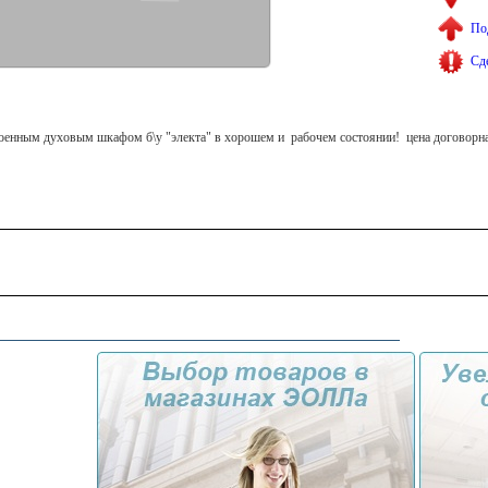
По
Сд
роенным духовым шкафом б\у "электа" в хорошем и рабочем состоянии! цена договорн