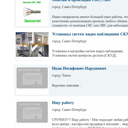
город: Санкт-Петербург
Наши специалисты имеют большой опыт работы, что
качественно реализовывать проекты любого объёма
сложности: от монтажа СКС или ЛВС для небольши
прокладки кабельных систем для складских помеще
обработки данных (ЦОД), промышленных предприят
Установка систем видео-наблюдения СК
центров и т. д.
город: Санкт-Петербург
Установка и настройка систем видео-наблюдения;
Установка систем контроля доступа (СКУД);
Иван Иосифович Нарушевич
город: Томск
Короткое описание...
Ищу работу
город: Санкт-Петербург
СРОЧНО!!!! Ищу работу ! Мне подходит любая раб
колл-центра ; кассира или продавца в магазине ; ищу