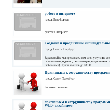
работа в интернете
город: Биробиджан
работа в интернете
Создание и продвижение индивидуальны
город: Санкт-Петербург
Здравствуйте мы предлагаем вам свои услуги по со
оформлению,ведению, оптимизации ,продвижению с
шаблонных).Приём звонков до 18:00
по телефону 8(812)468-69-53 и до 21:00 по телефон
38-30.
Приглашаем к сотрудничеству программ
город: Санкт-Петербург
Короткое описание...
приглашаем к сотрудничеству программ
WEB- дизайнеров