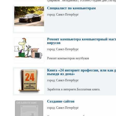
графиком : пятидневка ( ТОЛЬКО будние дни ) по вр
работать не менее но и не более 9 часов день ; с 7.00 
8.00 до 17.00 ; с 9.00 до 18.00 ; с 10.00 до 19.00 ; м
Специалист по компьютерам
ЛЮБАЯ станция метро в пределах города Санкт-Пе
город: Санкт-Петербург
; автомобиля и вод прав нет ; граджданство : Росси
; образование : высшее ; готова обучаться и работат
одновременно ! Мне 23 года
Ремонт компьютера компьютерный маст
вирусов
город: Санкт-Петербург
Ремонт компьютеров ноутбуков
Книга «24 интернет профессии, или как р
выходя из дома»
город: Санкт-Петербург
Заработок в интернете.Бесплатная книга.
Создание сайтов
город: Санкт-Петербург