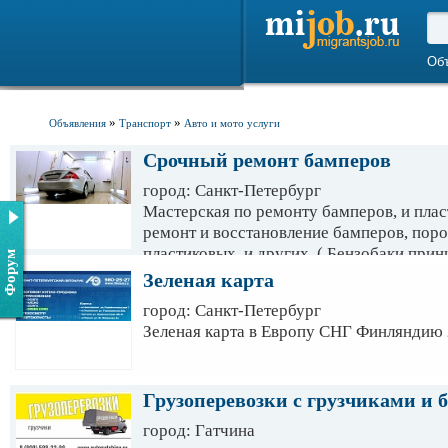
Об
»
»
Объявления
Транспорт
Авто и мото услуги
Срочный ремонт бамперов
город: Санкт-Петербург
Мастерская по ремонту бамперов, и пла
ремонт и восстановление бамперов, порог
пластиковых, и других, ( Бензобаки прин
Форум
капотов, локеров, брызговиков, корпусов
Зеленая карта
бамперах, фарах. Ремонт бамперов из с
город: Санкт-Петербург
обвесов, ремонт бамперов, капотов на г
Зеленая карта в Европу СНГ Финляндию 
сложность, любой материал. Малярно-ку
любой сложности, восстановление геомет
после дтп, предпродажная подготовка ав
Грузоперевозки с грузчиками и б
частичная покраска. Гарантия качества,
В районе несколько автосервисов. Оценк
город: Гатчина
только при осмотре. Запись на оценку и 