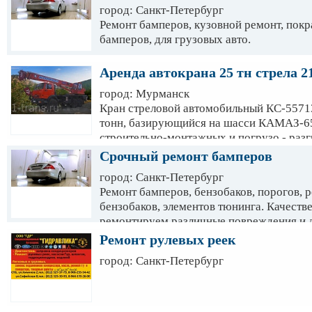
город: Санкт-Петербург
Ремонт бамперов, кузовной ремонт, покра
бамперов, для грузовых авто.
Аренда автокрана 25 тн стрела 2
город: Мурманск
Кран стреловой автомобильный КС-5571
тонн, базирующийся на шасси КАМАЗ-65
строительно-монтажных и погрузо - разг
высокой маневренностью и легкостью уп
Срочный ремонт бамперов
оснащена трёхсекционной телескопическ
город: Санкт-Петербург
изготовленной из высокопрочной стали.
Ремонт бамперов, бензобаков, порогов, 
бензобаков, элементов тюнинга. Качеств
ремонтируем различные повреждения и 
проломы, разрывы, вмятины и т. д. Выпо
Ремонт рулевых реек
автомобилей. Оценка стоимости ремонта 
город: Санкт-Петербург
Мастерские находятся в Красносельском
Запись по тел.