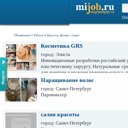
Об
»
»
Объявления
Работа
Красота, фитнес, спорт
Косметика GRS
город: Элиста
Инновационные разработки российский у
пластическому хирургу. Натуральные сре
для женщин и мужчин премиум-класса, п
Форум
одежда удовлетворят самый изысканный 
Наращивание волос
город: Санкт-Петербург
Парикмахер
салон красоты
город: Санкт-Петербург