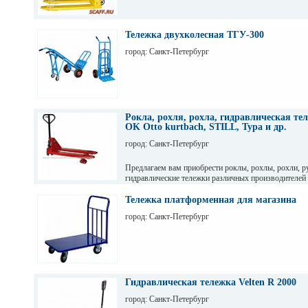
Тележка двухколесная ТГУ-300
город: Санкт-Петербург
Рокла, рохля, рохла, гидравлическая те
OK Otto kurtbach, STILL, Тура и др.
город: Санкт-Петербург
Предлагаем вам приобрести роклы, рохлы, рохли, 
гидравлические тележки различных производителей 
Польша, Россия и др.) Lema, OK Otto kurtbach, STIL
другие
Тележка платформенная для магазина
город: Санкт-Петербург
Гидравлическая тележка Velten R 2000
город: Санкт-Петербург