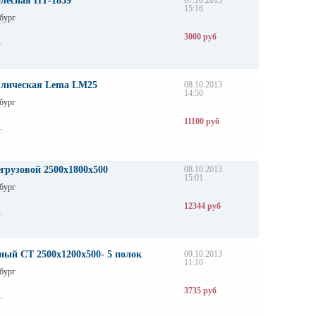
олесная НТ-1839
07.10.2013
15:16
бург
3000 руб
.
влическая Lema LM25
08.10.2013
14:50
бург
11100 руб
.
грузовой 2500х1800х500
08.10.2013
15:01
бург
12344 руб
.
ный СТ 2500х1200х500- 5 полок
09.10.2013
11:10
бург
3735 руб
.