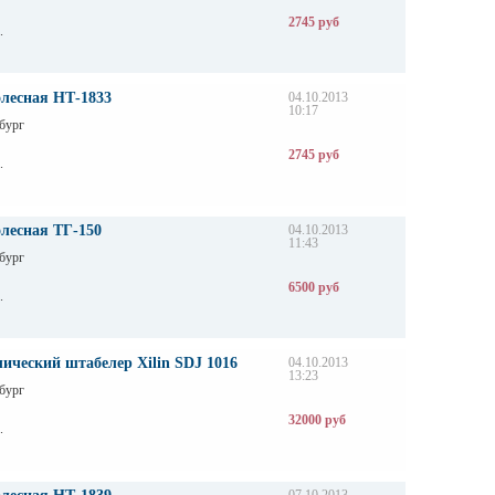
2745 руб
.
олесная НТ-1833
04.10.2013
10:17
бург
2745 руб
.
лесная ТГ-150
04.10.2013
11:43
бург
6500 руб
.
ический штабелер Xilin SDJ 1016
04.10.2013
13:23
бург
32000 руб
.