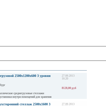
грузовой 2500х1200х600 3 уровня
27.09.2013
16:20
бург
8128,00 руб
аллические среднегрузовые стеллажи
 установки внутри помещений для хранения
аботкой в складах, магазинах, автосервисах и
дприятиях.
хсторонний стеллаж 2500х1600 3
27.09.2013