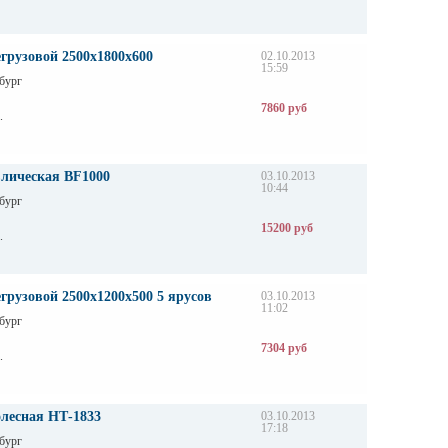
грузовой 2500х1800х600
02.10.2013
15:59
бург
7860 руб
.
влическая BF1000
03.10.2013
10:44
бург
15200 руб
.
грузовой 2500х1200х500 5 ярусов
03.10.2013
11:02
бург
7304 руб
.
олесная НТ-1833
03.10.2013
17:18
бург