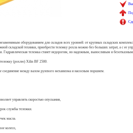
Вы
По
Сд
я незаменимым оборудованием для складов всех уровней: от крупных складских компле
жной складской техники, приобрести тележку рохла можно без больших затрат, а с ее уп
и. Гидравлическая тележка станет недорогим, но надежным, выносливым и безотказны
ележку (рохлю) Xilin BF 2500.
ое соединение между валом рулевого механизма и насосным поршнем.
зволяет управлять скоростью опускания,
срок службы тележки.
чек масла.
ое колесо,