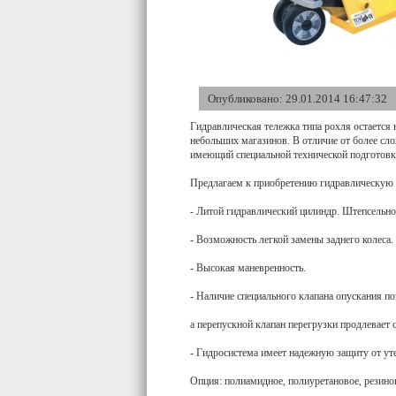
Опубликовано: 29.01.2014 16:47:32
Гидравлическая тележка типа рохля остаетс
небольших магазинов. В отличие от более сло
имеющий специальной технической подготовк
Предлагаем к приобретению гидравлическую т
- Литой гидравлический цилиндр. Штепсельн
- Возможность легкой замены заднего колеса.
- Высокая маневренность.
- Наличие специального клапана опускания по
а перепускной клапан перегрузки продлевает 
- Гидросистема имеет надежную защиту от уте
Опция: полиамидное, полиуретановое, резинов