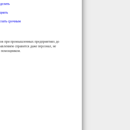
делить
днять
елать срочным
ксов при промышленных предприятиях до
равлением справится даже персонал, не
м помощником.