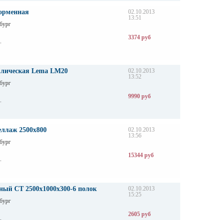
орменная
02.10.2013
13:51
бург
3374 руб
.
влическая Lema LM20
02.10.2013
13:52
бург
9990 руб
.
еллаж 2500х800
02.10.2013
13:56
бург
15344 руб
.
ный СТ 2500х1000х300-6 полок
02.10.2013
15:25
бург
2605 руб
.