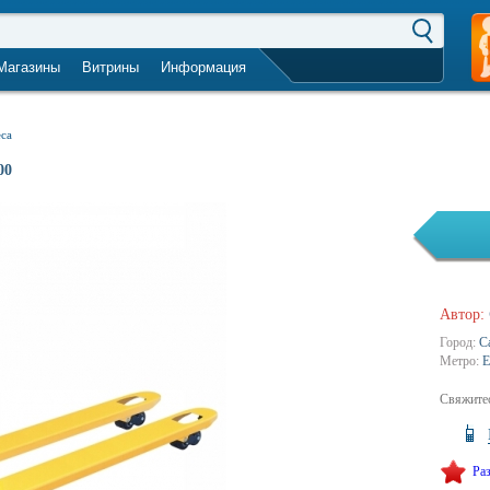
Магазины
Витрины
Информация
город не выбран
еса
00
Автор:
Город:
С
Метро:
Е
Свяжитес
Ра