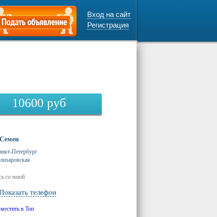
Вход на сайт
Регистрация
10600
руб
Семен
анкт-Петербург
лизаровская
ь со мной
Показать телефон
зместить в Топ