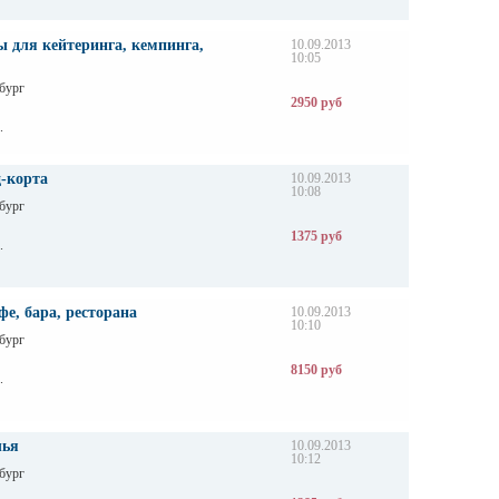
 для кейтеринга, кемпинга,
10.09.2013
10:05
бург
2950 руб
.
д-корта
10.09.2013
10:08
бург
1375 руб
.
е, бара, ресторана
10.09.2013
10:10
бург
8150 руб
.
лья
10.09.2013
10:12
бург