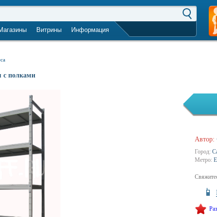
Магазины
Витрины
Информация
город не выбран
еса
я с полками
Автор:
Город:
С
Метро:
Е
Свяжитес
Ра