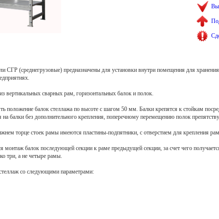
Вы
По
Сд
и СГР (среднегрузовые) предназначены для установки внутри помещения для хранения г
едприятиях.
из вертикальных сварных рам, горизонтальных балок и полок.
ть положение балок стеллажа по высоте с шагом 50 мм. Балки крепятся к стойкам поср
 на балки без дополнительного крепления, поперечному перемещению полок препятству
ижнем торце стоек рамы имеются пластины-подпятники, с отверстием для крепления рам
ся монтаж балок последующей секции к раме предыдущей секции, за счет чего получаетс
о три, а не четыре рамы.
 стеллаж со следующими параметрами: