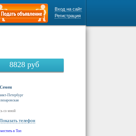
Вход на сайт
Регистрация
8828
руб
Семен
анкт-Петербург
лизаровская
ь со мной
Показать телефон
зместить в Топ