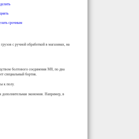
делить
днять
елать срочным
рузов с ручной обработкой в магазинах, на
едством болтового соединения М8, по два
ет специальный бортик.
ы к полу.
я дополнительная экономия. Например, в