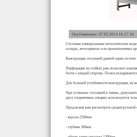
Опубликовано: 07.03.2014 16:17:24
Стеллажи универсальные металлические модел
складах, автосервисах и на промышленных пр
Конструкция стеллажей данной серии состоит 
Перфорация на стойках рам позволяет изменя
болта с каждой стороны. Полки укладываются
Для большей устойчивости конструкции, на н
При установке стеллажей в линию, допускает
двух соединенных секциях используются тольк
Предлагаем вам рассмотреть среднегрузовой
- высота 2500мм
- глубина 500мм
- общая длина стеллажа 1300мм