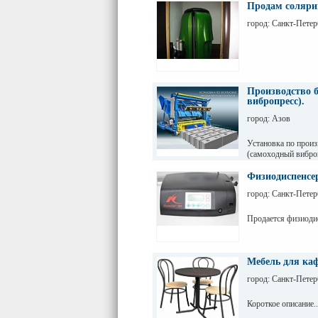
Продам соляри
город: Санкт-Петер
Производство 
вибропресс).
город: Азов
Установка по прои
(самоходный виброп
Физиодиспенсе
город: Санкт-Петер
Продается физиоди
Мебель для каф
город: Санкт-Петер
Короткое описание..