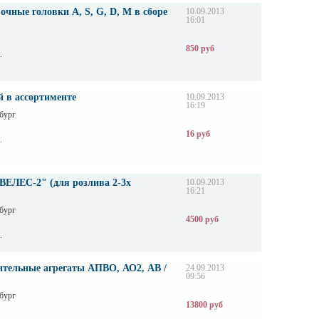
чные головки A, S, G, D, M в сборе
10.09.2013
16:01
850 руб
.
 в ассортименте
10.09.2013
16:19
бург
16 руб
.
ВЕЛЕС-2" (для розлива 2-3х
10.09.2013
16:21
бург
4500 руб
.
ительные агрегаты АПВО, АО2, АВ /
24.09.2013
09:56
бург
13800 руб