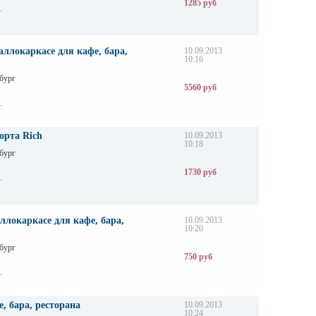
1285 руб
.
ллокаркасе для кафе, бара,
10.09.2013
10:16
бург
5560 руб
.
орта Rich
10.09.2013
10:18
бург
1730 руб
.
ллокаркасе для кафе, бара,
10.09.2013
10:20
бург
750 руб
.
, бара, ресторана
10.09.2013
10:24