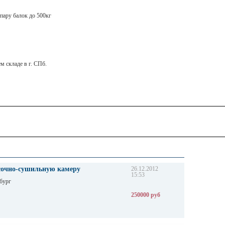
 пару балок до 500кг
м складе в г. СПб.
очно-сушильную камеру
26.12.2012
15:53
бург
250000 руб