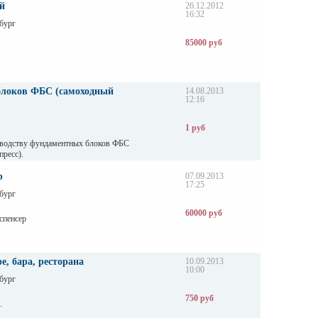
й
26.12.2012
16:32
бург
85000 руб
блоков ФБС (самоходный
14.08.2013
12:16
1 руб
зводству фундаментных блоков ФБС
ресс).
р
07.09.2013
17:25
бург
60000 руб
спенсер
е, бара, ресторана
10.09.2013
10:00
бург
750 руб
.