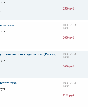
бург
2500 руб
.
ислотные
10.09.2013
15:39
бург
2000 руб
.
углекислотный с адаптером (Россия)
10.09.2013
15:51
бург
2000 руб
.
ислого газа
10.09.2013
15:55
бург
1100 руб
.