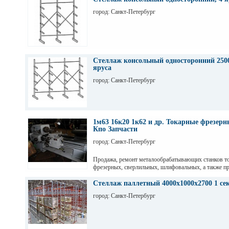
город: Санкт-Петербург
Стеллаж консольный односторонний 2500
яруса
город: Санкт-Петербург
1м63 16к20 1к62 и др. Токарные фрезер
Кпо Запчасти
город: Санкт-Петербург
Продажа, ремонт металообрабатывающих станков т
фрезерных, сверлильных, шлифовальных, а также пр
гильотинные ножницы и другое КПО. Ремонт станко
оборудования. Торг. Выбор. Пусконаладка. Санкт-П
Стеллаж паллетный 4000х1000х2700 1 се
Максим
город: Санкт-Петербург