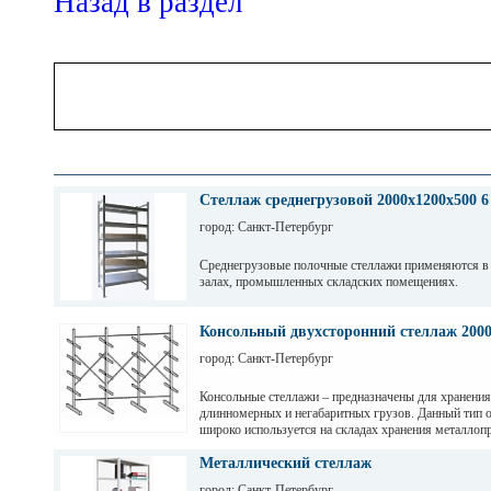
Назад в раздел
Стеллаж среднегрузовой 2000х1200х500 6
город: Санкт-Петербург
Среднегрузовые полочные стеллажи применяются в
залах, промышленных складских помещениях.
Грузовые балки выдерживают нагрузку от 200 кг до 
зависимости от длины. Полочные стеллажи состоят 
Консольный двухсторонний стеллаж 200
разборных рам и балок, окрашены светло-серой по
город: Санкт-Петербург
краской. Уровни хранения могут регулировать по вы
перфорации 50мм.
Консольные стеллажи – предназначены для хранения
длинномерных и негабаритных грузов. Данный тип 
широко используется на складах хранения металлопр
пиломатериалов, различных видов профиля и т. д
Металлический стеллаж
город: Санкт-Петербург