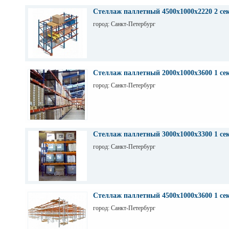
на заводе Тинькофф для хранения паллет с пивом, н
СПб. Высота 7,5 м (4 паллеты), глубина 12,6 м (12 п
Стеллаж паллетный 4500х1000х2220 2 се
грузоподьемность 1200 кг.
город: Санкт-Петербург
Стеллаж паллетный 2000х1000х3600 1 се
город: Санкт-Петербург
Стеллаж паллетный 3000х1000х3300 1 се
город: Санкт-Петербург
Стеллаж паллетный 4500х1000х3600 1 се
город: Санкт-Петербург