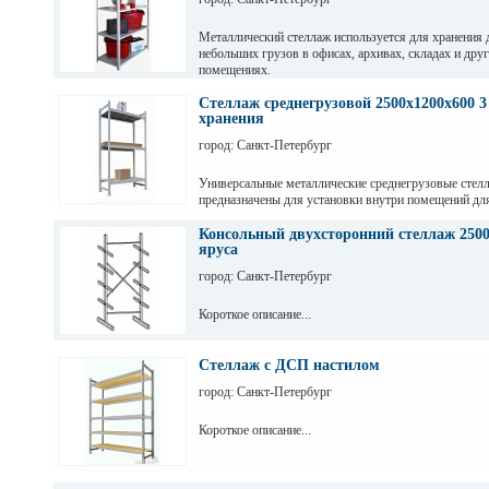
Металлический стеллаж используется для хранения 
небольших грузов в офисах, архивах, складах и дру
помещениях.
Стеллаж среднегрузовой 2500х1200х600 3
хранения
город: Санкт-Петербург
Универсальные металлические среднегрузовые стел
предназначены для установки внутри помещений дл
грузов с ручной обработкой в складах, магазинах, а
промышленных предприятиях.
Консольный двухсторонний стеллаж 2500
яруса
город: Санкт-Петербург
Короткое описание...
Стеллаж с ДСП настилом
город: Санкт-Петербург
Короткое описание...