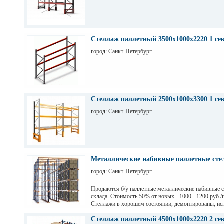
Стеллаж паллетный 3500х1000х2220 1 се
город: Санкт-Петербург
Стеллаж паллетный 2500х1000х3300 1 се
город: Санкт-Петербург
Металлические набивные паллетные стел
город: Санкт-Петербург
Продаются б/у паллетные металлические набивные 
склада. Стоимость 50% от новых - 1000 - 1200 руб./
Стеллажи в хорошем состоянии, демонтированы, ис
на заводе Тинькофф для хранения паллет с пивом, н
СПб. Высота 7,5 м (4 паллеты), глубина 12,6 м (12 п
Стеллаж паллетный 4500х1000х2220 2 се