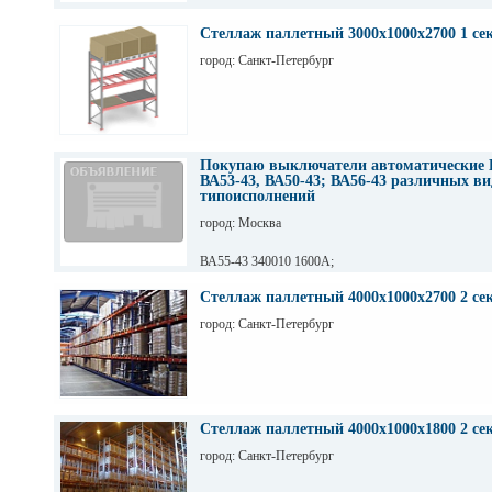
Стеллаж паллетный 3000х1000х2700 1 се
город: Санкт-Петербург
Покупаю выключатели автоматические 
ВА53-43, ВА50-43; ВА56-43 различных ви
типоисполнений
город: Москва
ВА55-43 340010 1600А;
ВА55-43 344710 2000А;
ВА55-43 341830 1600А;
Стеллаж паллетный 4000х1000х2700 2 се
ВА55-43 334730 2000А;
город: Санкт-Петербург
ВА55-43 341850 1600А;
ВА55-43 341870 1600А;
ВА53-43 331810 1600А;
ВА53-43 344730 1600А;
ВА 53-43 344750 1600А;
ВА53-43 344770 1600А;
ВА56-43
Стеллаж паллетный 4000х1000х1800 2 се
город: Санкт-Петербург