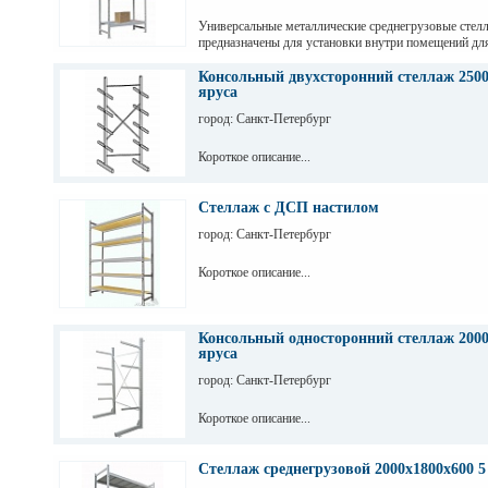
Универсальные металлические среднегрузовые стел
предназначены для установки внутри помещений дл
грузов с ручной обработкой в складах, магазинах, а
промышленных предприятиях.
Консольный двухсторонний стеллаж 2500
яруса
город: Санкт-Петербург
Короткое описание...
Стеллаж с ДСП настилом
город: Санкт-Петербург
Короткое описание...
Консольный односторонний стеллаж 2000
яруса
город: Санкт-Петербург
Короткое описание...
Стеллаж среднегрузовой 2000х1800х600 5