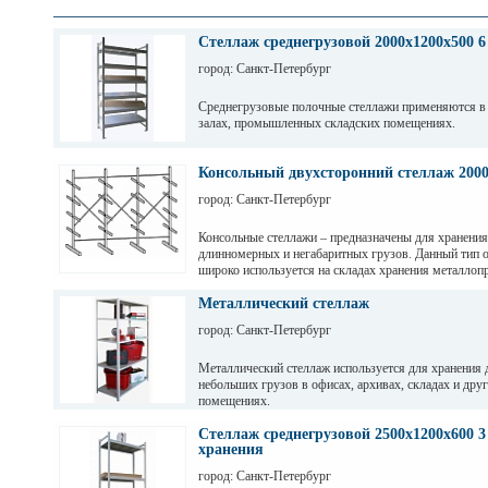
Стеллаж среднегрузовой 2000х1200х500 6
город: Санкт-Петербург
Среднегрузовые полочные стеллажи применяются в
залах, промышленных складских помещениях.
Грузовые балки выдерживают нагрузку от 200 кг до 
зависимости от длины. Полочные стеллажи состоят 
Консольный двухсторонний стеллаж 200
разборных рам и балок, окрашены светло-серой по
город: Санкт-Петербург
краской. Уровни хранения могут регулировать по вы
перфорации 50мм.
Консольные стеллажи – предназначены для хранения
длинномерных и негабаритных грузов. Данный тип 
широко используется на складах хранения металлопр
пиломатериалов, различных видов профиля и т. д
Металлический стеллаж
город: Санкт-Петербург
Металлический стеллаж используется для хранения 
небольших грузов в офисах, архивах, складах и дру
помещениях.
Стеллаж среднегрузовой 2500х1200х600 3
хранения
город: Санкт-Петербург