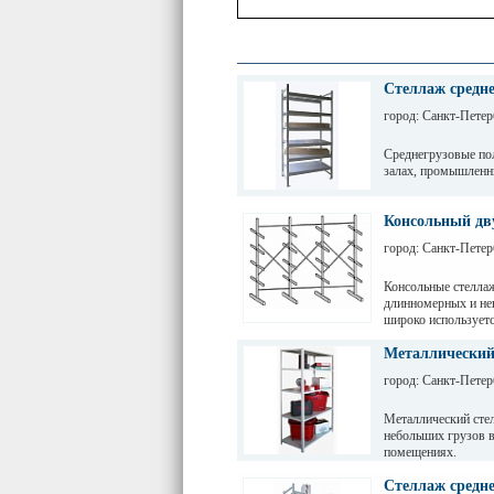
Стеллаж средне
город: Санкт-Петер
Среднегрузовые по
залах, промышленн
Грузовые балки выд
зависимости от дли
Консольный дв
разборных рам и б
город: Санкт-Петер
краской. Уровни хр
перфорации 50мм.
Консольные стеллаж
длинномерных и не
широко используетс
пиломатериалов, ра
Металлический
город: Санкт-Петер
Металлический стел
небольших грузов в
помещениях.
Стеллаж средне