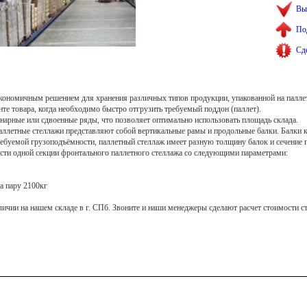
Вы
По
Сд
кономичным решениeм для хранения различных типов продукции, упакованной на палле
те товара, когда необходимо быстро отгрузить требуемый поддон (паллет).
инарные или сдвоенные ряды, что позволяет оптимально использовать площадь склада.
ллетные стеллажи представляют собой вертикальные рамы и продольные балки. Балки к
ебуемой грузоподъёмности, паллетный стеллаж имеет разную толщину балок и сечение 
ти одной секции фронтального паллетного стеллажа со следующими параметрами:
на пару 2100кг
личии на нашем складе в г. СПб. Звоните и наши менеджеры сделают расчет стоимости с