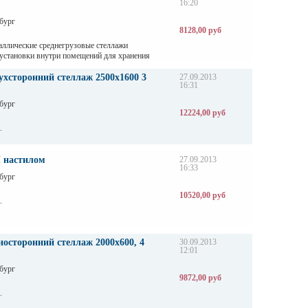
16:20
бург
8128,00 руб
аллические среднегрузовые стеллажи
 установки внутри помещений для хранения
аботкой в складах, магазинах, автосервисах и
дприятиях.
хсторонний стеллаж 2500х1600 3
27.09.2013
16:31
бург
12224,00 руб
.
 настилом
27.09.2013
16:33
бург
10520,00 руб
.
осторонний стеллаж 2000х600, 4
30.09.2013
12:01
бург
9872,00 руб
.