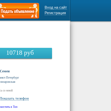
Вход на сайт
Регистрация
10718
руб
Семен
анкт-Петербург
лизаровская
ь со мной
Показать телефон
зместить в Топ