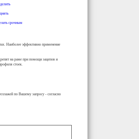
делить
днять
елать срочным
тах. Наиболее эффективно применение
репят на раме при помощи зацепов и
профиля стоек.
теллажей по Вашему запросу - согласно