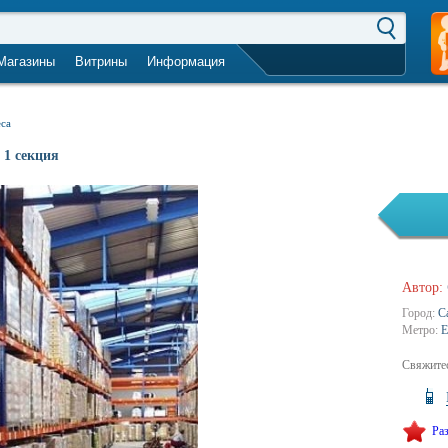
Магазины
Витрины
Информация
город не выбран
еса
 1 секция
Автор:
Город:
С
Метро:
Е
Свяжитес
Ра