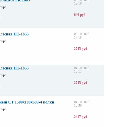
ическое PR 1605
03.10.2013
12:18
бург
646 руб
.
олесная НТ-1833
03.10.2013
17:18
бург
2745 руб
.
олесная НТ-1833
04.10.2013
10:17
бург
2745 руб
.
ный СТ 1500х100х600-4 полки
04.10.2013
10:30
бург
2417 руб
.