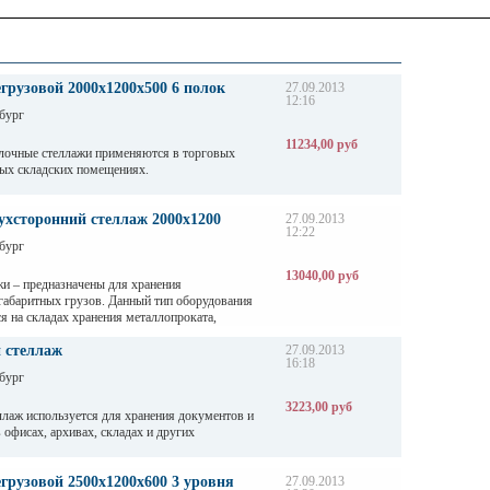
грузовой 2000х1200х500 6 полок
27.09.2013
12:16
бург
11234,00 руб
лочные стеллажи применяются в торговых
ых складских помещениях.
ерживают нагрузку от 200 кг до 500 кг в
ны. Полочные стеллажи состоят из сборно-
ухсторонний стеллаж 2000х1200
27.09.2013
12:22
алок, окрашены светло-серой порошковой
бург
анения могут регулировать по высоте - шаг
13040,00 руб
и – предназначены для хранения
габаритных грузов. Данный тип оборудования
я на складах хранения металлопроката,
зличных видов профиля и т. д
 стеллаж
27.09.2013
16:18
бург
3223,00 руб
лаж используется для хранения документов и
 офисах, архивах, складах и других
грузовой 2500х1200х600 3 уровня
27.09.2013