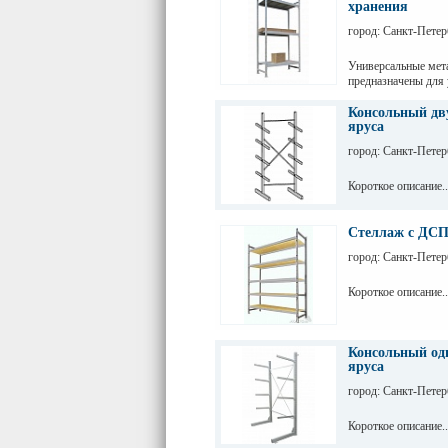
хранения
город: Санкт-Петер
Универсальные мет
предназначены для
грузов с ручной обр
промышленных пре
Консольный дву
яруса
город: Санкт-Петер
Короткое описание..
Стеллаж с ДСП
город: Санкт-Петер
Короткое описание..
Консольный одн
яруса
город: Санкт-Петер
Короткое описание..