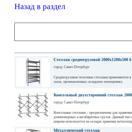
Назад в раздел
Стеллаж среднегрузовой 2000х1200х500 6
город: Санкт-Петербург
Среднегрузовые полочные стеллажи применяются в
залах, промышленных складских помещениях.
Грузовые балки выдерживают нагрузку от 200 кг до 
зависимости от длины. Полочные стеллажи состоят 
Консольный двухсторонний стеллаж 200
разборных рам и балок, окрашены светло-серой по
город: Санкт-Петербург
краской. Уровни хранения могут регулировать по вы
перфорации 50мм.
Консольные стеллажи – предназначены для хранения
длинномерных и негабаритных грузов. Данный тип 
широко используется на складах хранения металлопр
пиломатериалов, различных видов профиля и т. д
Металлический стеллаж