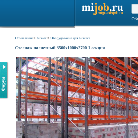
Об
»
»
Объявления
Бизнес
Оборудование для бизнеса
Стеллаж паллетный 3500х1000х2700 1 секция
Форум