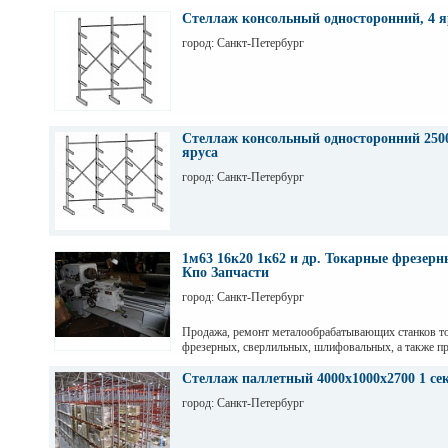
Стеллаж консольный односторонний, 4 я
город: Санкт-Петербург
Стеллаж консольный односторонний 2500
яруса
город: Санкт-Петербург
1м63 16к20 1к62 и др. Токарные фрезер
Кпо Запчасти
город: Санкт-Петербург
Продажа, ремонт металообрабатывающих станков т
фрезерных, сверлильных, шлифовальных, а также пр
гильотинные ножницы и другое КПО. Ремонт станко
оборудования. Торг. Выбор. Пусконаладка. Санкт-П
Стеллаж паллетный 4000х1000х2700 1 се
Максим
город: Санкт-Петербург