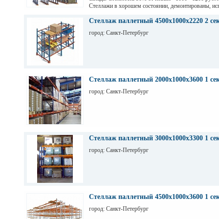
Стеллажи в хорошем состоянии, демонтированы, ис
на заводе Тинькофф для хранения паллет с пивом, н
СПб. Высота 7,5 м (4 паллеты), глубина 12,6 м (12 п
Стеллаж паллетный 4500х1000х2220 2 се
грузоподьемность 1200 кг.
город: Санкт-Петербург
Стеллаж паллетный 2000х1000х3600 1 се
город: Санкт-Петербург
Стеллаж паллетный 3000х1000х3300 1 се
город: Санкт-Петербург
Стеллаж паллетный 4500х1000х3600 1 се
город: Санкт-Петербург