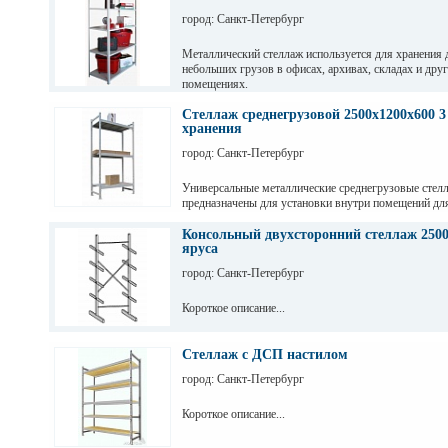
город: Санкт-Петербург
Металлический стеллаж используется для хранения 
небольших грузов в офисах, архивах, складах и дру
помещениях.
Стеллаж среднегрузовой 2500х1200х600 3
хранения
город: Санкт-Петербург
Универсальные металлические среднегрузовые стел
предназначены для установки внутри помещений дл
грузов с ручной обработкой в складах, магазинах, а
промышленных предприятиях.
Консольный двухсторонний стеллаж 2500
яруса
город: Санкт-Петербург
Короткое описание...
Стеллаж с ДСП настилом
город: Санкт-Петербург
Короткое описание...