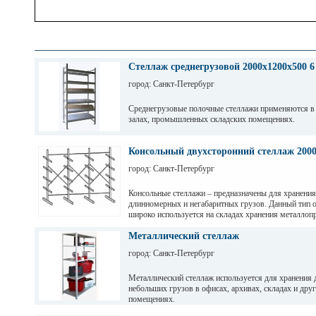
Стеллаж среднегрузовой 2000х1200х500 6
город: Санкт-Петербург
Среднегрузовые полочные стеллажи применяются в
залах, промышленных складских помещениях.
Грузовые балки выдерживают нагрузку от 200 кг до 
зависимости от длины. Полочные стеллажи состоят 
Консольный двухсторонний стеллаж 200
разборных рам и балок, окрашены светло-серой по
город: Санкт-Петербург
краской. Уровни хранения могут регулировать по вы
перфорации 50мм.
Консольные стеллажи – предназначены для хранения
длинномерных и негабаритных грузов. Данный тип 
широко используется на складах хранения металлопр
пиломатериалов, различных видов профиля и т. д
Металлический стеллаж
город: Санкт-Петербург
Металлический стеллаж используется для хранения 
небольших грузов в офисах, архивах, складах и дру
помещениях.