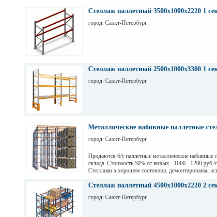
Стеллаж паллетный 3500х1000х2220 1 се
город: Санкт-Петербург
Стеллаж паллетный 2500х1000х3300 1 се
город: Санкт-Петербург
Металлические набивные паллетные стел
город: Санкт-Петербург
Продаются б/у паллетные металлические набивные 
склада. Стоимость 50% от новых - 1000 - 1200 руб./
Стеллажи в хорошем состоянии, демонтированы, ис
на заводе Тинькофф для хранения паллет с пивом, н
СПб. Высота 7,5 м (4 паллеты), глубина 12,6 м (12 п
Стеллаж паллетный 4500х1000х2220 2 се
грузоподьемность 1200 кг.
город: Санкт-Петербург