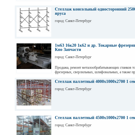
Стеллаж консольный односторонний 2500
яруса
город: Санкт-Петербург
1м63 16к20 1к62 и др. Токарные фрезер
Кпо Запчасти
город: Санкт-Петербург
Продажа, ремонт металообрабатывающих станков т
фрезерных, сверлильных, шлифовальных, а также пр
гильотинные ножницы и другое КПО. Ремонт станко
оборудования. Торг. Выбор. Пусконаладка. Санкт-П
Стеллаж паллетный 4000х1000х2700 1 се
Максим
город: Санкт-Петербург
Стеллаж паллетный 4500х1000х2700 1 се
город: Санкт-Петербург