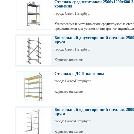
Стеллаж среднегрузовой 2500х1200х600 3
хранения
город: Санкт-Петербург
Универсальные металлические среднегрузовые стел
предназначены для установки внутри помещений дл
грузов с ручной обработкой в складах, магазинах, а
промышленных предприятиях.
Консольный двухсторонний стеллаж 2500
яруса
город: Санкт-Петербург
Короткое описание...
Стеллаж с ДСП настилом
город: Санкт-Петербург
Короткое описание...
Консольный односторонний стеллаж 2000
яруса
город: Санкт-Петербург
Короткое описание...