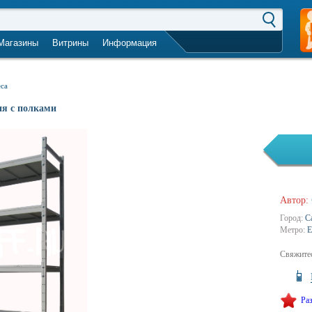
Магазины
Витрины
Информация
город не выбран
еса
ня с полками
Автор:
Город:
С
Метро:
Е
Свяжитес
Ра