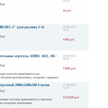
16:19
бург
16 руб
.
ВЕЛЕС-2" (для розлива 2-3х
10.09.2013
16:21
бург
4500 руб
.
ительные агрегаты АПВО, АО2, АВ /
24.09.2013
09:56
бург
13800 руб
ьные агрегаты применяются для
 обогрева промышленных, складских, гаражных
й.
грузовой 2000х1200х500 6 полок
27.09.2013
12:16
бург
11234,00 руб
лочные стеллажи применяются в торговых
ых складских помещениях.