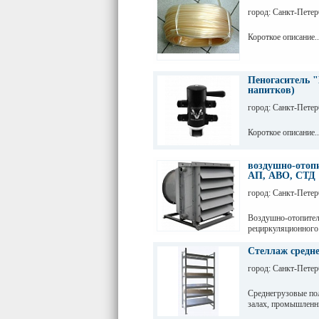
город: Санкт-Петер
Короткое описание..
Пеногаситель "
напитков)
город: Санкт-Петер
Короткое описание..
воздушно-отоп
АП, АВО, СТД
город: Санкт-Петер
Воздушно-отопител
рециркуляционного
и других помещени
Стеллаж средне
город: Санкт-Петер
Среднегрузовые по
залах, промышленн