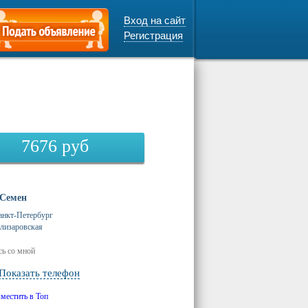
Вход на сайт
Регистрация
7676
руб
Семен
анкт-Петербург
лизаровская
ь со мной
Показать телефон
зместить в Топ