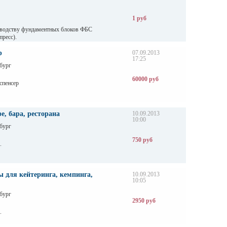
1 руб
зводству фундаментных блоков ФБС
ресс).
р
07.09.2013
17:25
бург
60000 руб
спенсер
е, бара, ресторана
10.09.2013
10:00
бург
750 руб
.
 для кейтеринга, кемпинга,
10.09.2013
10:05
бург
2950 руб
.