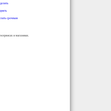
делить
днять
елать срочным
осервисах и магазинах.