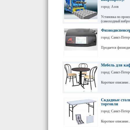
город: Азов
Установка по прои
(самоходный виброп
Физиодиспенсе
город: Санкт-Петер
Продается физиоди
Мебель для каф
город: Санкт-Петер
Короткое описание..
Скдадные столы
торговли
город: Санкт-Петер
Короткое описание..