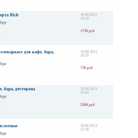
.
орта Rich
10.09.2013
10:18
бург
1730 руб
.
ллокаркасе для кафе, бара,
10.09.2013
10:20
бург
750 руб
.
, бара, ресторана
10.09.2013
10:24
бург
2500 руб
.
ислотные
10.09.2013
15:39
бург