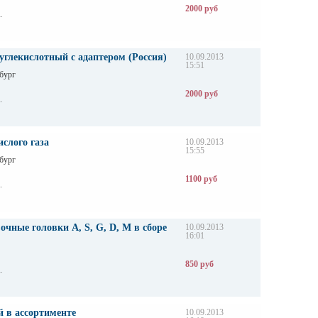
2000 руб
.
углекислотный с адаптером (Россия)
10.09.2013
15:51
бург
2000 руб
.
ислого газа
10.09.2013
15:55
бург
1100 руб
.
чные головки A, S, G, D, M в сборе
10.09.2013
16:01
850 руб
.
 в ассортименте
10.09.2013