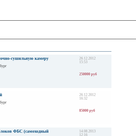
очно-сушильную камеру
26.12.2012
15:53
бург
250000 руб
й
26.12.2012
16:32
бург
85000 руб
блоков ФБС (самоходный
14.08.2013
12:16