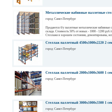
Металлические набивные паллетные стел
город: Санкт-Петербург
Продаются б/у паллетные металлические набивные 
склада. Стоимость 50% от новых - 1000 - 1200 руб./
Стеллажи в хорошем состоянии, демонтированы, ис
на заводе Тинькофф для хранения паллет с пивом, н
СПб. Высота 7,5 м (4 паллеты), глубина 12,6 м (12 п
Стеллаж паллетный 4500х1000х2220 2 се
грузоподьемность 1200 кг.
город: Санкт-Петербург
Стеллаж паллетный 2000х1000х3600 1 се
город: Санкт-Петербург
Стеллаж паллетный 3000х1000х3300 1 се
город: Санкт-Петербург