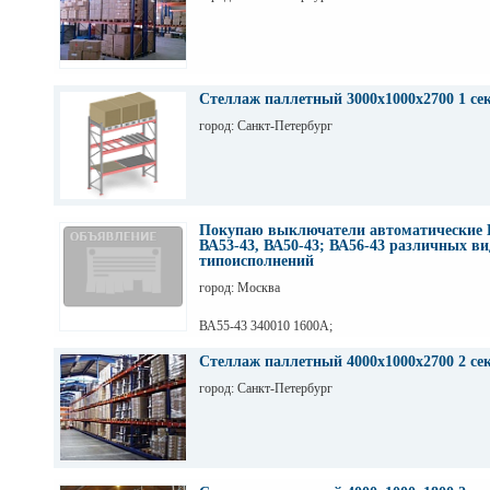
Стеллаж паллетный 3000х1000х2700 1 се
город: Санкт-Петербург
Покупаю выключатели автоматические 
ВА53-43, ВА50-43; ВА56-43 различных ви
типоисполнений
город: Москва
ВА55-43 340010 1600А;
ВА55-43 344710 2000А;
ВА55-43 341830 1600А;
Стеллаж паллетный 4000х1000х2700 2 се
ВА55-43 334730 2000А;
город: Санкт-Петербург
ВА55-43 341850 1600А;
ВА55-43 341870 1600А;
ВА53-43 331810 1600А;
ВА53-43 344730 1600А;
ВА 53-43 344750 1600А;
ВА53-43 344770 1600А;