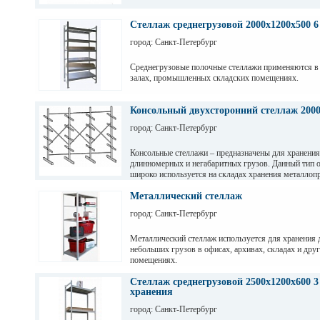
Стеллаж среднегрузовой 2000х1200х500 6
город: Санкт-Петербург
Среднегрузовые полочные стеллажи применяются в
залах, промышленных складских помещениях.
Грузовые балки выдерживают нагрузку от 200 кг до 
зависимости от длины. Полочные стеллажи состоят 
Консольный двухсторонний стеллаж 200
разборных рам и балок, окрашены светло-серой по
город: Санкт-Петербург
краской. Уровни хранения могут регулировать по вы
перфорации 50мм.
Консольные стеллажи – предназначены для хранения
длинномерных и негабаритных грузов. Данный тип 
широко используется на складах хранения металлопр
пиломатериалов, различных видов профиля и т. д
Металлический стеллаж
город: Санкт-Петербург
Металлический стеллаж используется для хранения 
небольших грузов в офисах, архивах, складах и дру
помещениях.
Стеллаж среднегрузовой 2500х1200х600 3
хранения
город: Санкт-Петербург