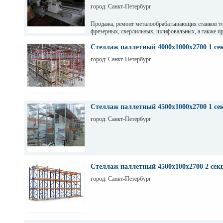
город: Санкт-Петербург
Продажа, ремонт металообрабатывающих станков т
фрезерных, сверлильных, шлифовальных, а также пр
гильотинные ножницы и другое КПО. Ремонт станко
оборудования. Торг. Выбор. Пусконаладка. Санкт-П
Стеллаж паллетный 4000х1000х2700 1 се
Максим
город: Санкт-Петербург
Стеллаж паллетный 4500х1000х2700 1 се
город: Санкт-Петербург
Стеллаж паллетный 4500х100х2700 2 сек
город: Санкт-Петербург