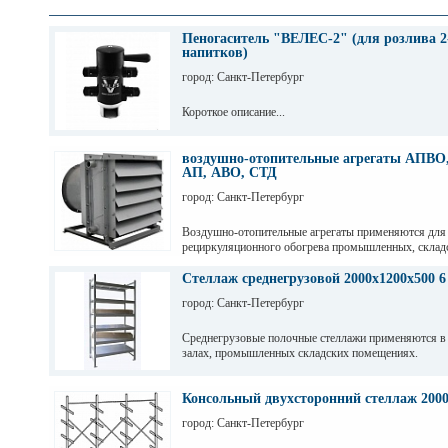
Пеногаситель "ВЕЛЕС-2" (для розлива 2
напитков)
город: Санкт-Петербург
Короткое описание...
воздушно-отопительные агрегаты АПВО,
АП, АВО, СТД
город: Санкт-Петербург
Воздушно-отопительные агрегаты применяются для
рециркуляционного обогрева промышленных, склад
и других помещений.
Стеллаж среднегрузовой 2000х1200х500 6
город: Санкт-Петербург
Среднегрузовые полочные стеллажи применяются в
залах, промышленных складских помещениях.
Грузовые балки выдерживают нагрузку от 200 кг до 
зависимости от длины. Полочные стеллажи состоят 
Консольный двухсторонний стеллаж 200
разборных рам и балок, окрашены светло-серой по
город: Санкт-Петербург
краской. Уровни хранения могут регулировать по вы
перфорации 50мм.