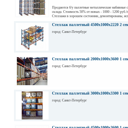
Продаются б/у паллетные металлические набивные 
склада. Стоимость 50% от новых - 1000 - 1200 руб./
Стеллажи в хорошем состоянии, демонтированы, ис
на заводе Тинькофф для хранения паллет с пивом, н
СПб. Высота 7,5 м (4 паллеты), глубина 12,6 м (12 п
Стеллаж паллетный 4500х1000х2220 2 се
грузоподьемность 1200 кг.
город: Санкт-Петербург
Стеллаж паллетный 2000х1000х3600 1 се
город: Санкт-Петербург
Стеллаж паллетный 3000х1000х3300 1 се
город: Санкт-Петербург
Стеллаж паллетный 4500х1000х3600 1 се