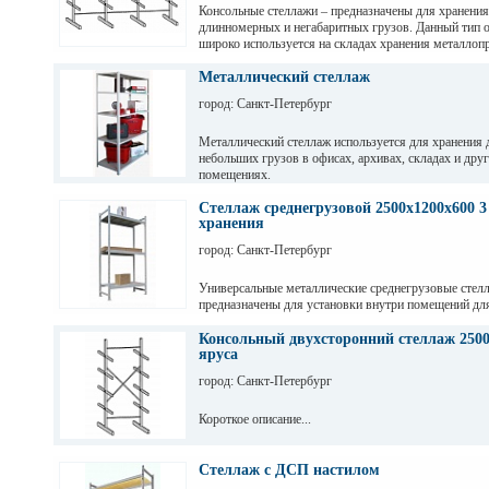
Консольные стеллажи – предназначены для хранения
длинномерных и негабаритных грузов. Данный тип 
широко используется на складах хранения металлопр
пиломатериалов, различных видов профиля и т. д
Металлический стеллаж
город: Санкт-Петербург
Металлический стеллаж используется для хранения 
небольших грузов в офисах, архивах, складах и дру
помещениях.
Стеллаж среднегрузовой 2500х1200х600 3
хранения
город: Санкт-Петербург
Универсальные металлические среднегрузовые стел
предназначены для установки внутри помещений дл
грузов с ручной обработкой в складах, магазинах, а
промышленных предприятиях.
Консольный двухсторонний стеллаж 2500
яруса
город: Санкт-Петербург
Короткое описание...
Стеллаж с ДСП настилом