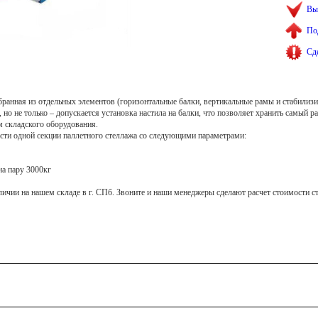
Вы
По
Сд
бранная из отдельных элементов (горизонтальные балки, вертикальные рамы и стабилиз
 но не только – допускается установка настила на балки, что позволяет хранить самый 
 складского оборудования.
ти одной секции паллетного стеллажа со следующими параметрами:
на пару 3000кг
личии на нашем складе в г. СПб. Звоните и наши менеджеры сделают расчет стоимости с