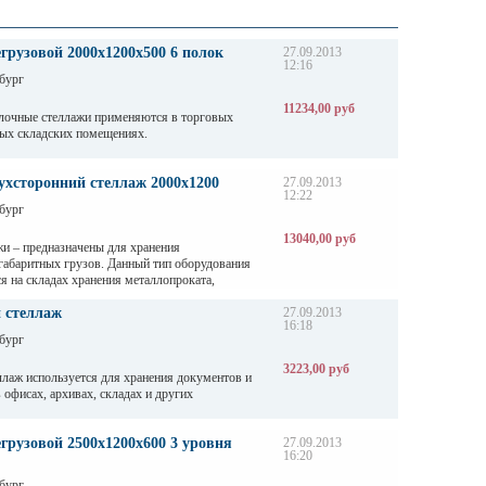
грузовой 2000х1200х500 6 полок
27.09.2013
12:16
бург
11234,00 руб
лочные стеллажи применяются в торговых
ых складских помещениях.
ерживают нагрузку от 200 кг до 500 кг в
ны. Полочные стеллажи состоят из сборно-
ухсторонний стеллаж 2000х1200
27.09.2013
12:22
алок, окрашены светло-серой порошковой
бург
анения могут регулировать по высоте - шаг
13040,00 руб
и – предназначены для хранения
габаритных грузов. Данный тип оборудования
я на складах хранения металлопроката,
зличных видов профиля и т. д
 стеллаж
27.09.2013
16:18
бург
3223,00 руб
лаж используется для хранения документов и
 офисах, архивах, складах и других
грузовой 2500х1200х600 3 уровня
27.09.2013
16:20
бург