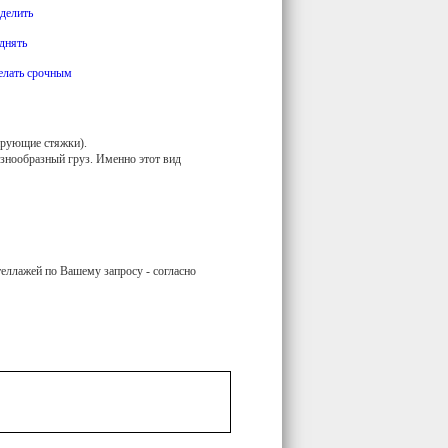
делить
днять
елать срочным
ирующие стяжки).
разнообразный груз. Именно этот вид
теллажей по Вашему запросу - согласно