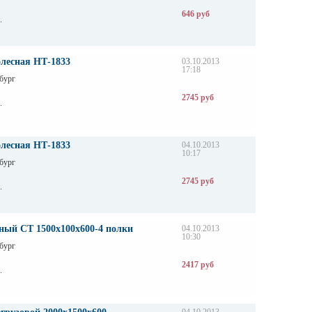
646 руб
.
олесная НТ-1833
03.10.2013
17:18
бург
2745 руб
.
олесная НТ-1833
04.10.2013
10:17
бург
2745 руб
.
ный СТ 1500х100х600-4 полки
04.10.2013
10:30
бург
2417 руб
.