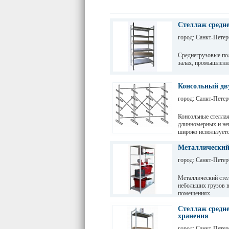
Стеллаж средне
город: Санкт-Петер
Среднегрузовые по
залах, промышленн
Грузовые балки выд
зависимости от дли
Консольный дв
разборных рам и б
город: Санкт-Петер
краской. Уровни хр
перфорации 50мм.
Консольные стеллаж
длинномерных и не
широко используетс
пиломатериалов, ра
Металлический
город: Санкт-Петер
Металлический стел
небольших грузов в
помещениях.
Стеллаж средне
хранения
город: Санкт-Петер