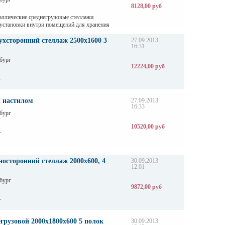
8128,00 руб
аллические среднегрузовые стеллажи
 установки внутри помещений для хранения
аботкой в складах, магазинах, автосервисах и
дприятиях.
хсторонний стеллаж 2500х1600 3
27.09.2013
16:31
бург
12224,00 руб
.
 настилом
27.09.2013
16:33
бург
10520,00 руб
.
осторонний стеллаж 2000х600, 4
30.09.2013
12:01
бург
9872,00 руб
.
грузовой 2000х1800х600 5 полок
30.09.2013