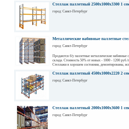
Стеллаж паллетный 2500х1000х3300 1 се
город: Санкт-Петербург
Металлические набивные паллетные стел
город: Санкт-Петербург
Продаются б/у паллетные металлические набивные 
склада. Стоимость 50% от новых - 1000 - 1200 руб./
Стеллажи в хорошем состоянии, демонтированы, ис
на заводе Тинькофф для хранения паллет с пивом, н
СПб. Высота 7,5 м (4 паллеты), глубина 12,6 м (12 п
Стеллаж паллетный 4500х1000х2220 2 се
грузоподьемность 1200 кг.
город: Санкт-Петербург
Стеллаж паллетный 2000х1000х3600 1 се
город: Санкт-Петербург