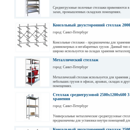
Среднегрузовые полочные стеллажи применяются в
залах, промышленных складских помещениях.
Грузовые балки выдерживают нагрузку от 200 кг до 
зависимости от длины. Полочные стеллажи состоят 
Консольный двухсторонний стеллаж 200
разборных рам и балок, окрашены светло-серой по
город: Санкт-Петербург
краской. Уровни хранения могут регулировать по вы
перфорации 50мм.
Консольные стеллажи – предназначены для хранения
длинномерных и негабаритных грузов. Данный тип 
широко используется на складах хранения металлопр
пиломатериалов, различных видов профиля и т. д
Металлический стеллаж
город: Санкт-Петербург
Металлический стеллаж используется для хранения 
небольших грузов в офисах, архивах, складах и дру
помещениях.
Стеллаж среднегрузовой 2500х1200х600 3
хранения
город: Санкт-Петербург
Универсальные металлические среднегрузовые стел
предназначены для установки внутри помещений дл
грузов с ручной обработкой в складах, магазинах, а
промышленных предприятиях.
Консольный двухсторонний стеллаж 2500