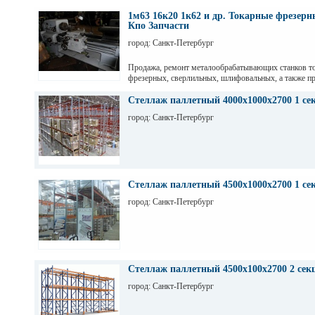
1м63 16к20 1к62 и др. Токарные фрезер
Кпо Запчасти
город: Санкт-Петербург
Продажа, ремонт металообрабатывающих станков т
фрезерных, сверлильных, шлифовальных, а также пр
гильотинные ножницы и другое КПО. Ремонт станко
оборудования. Торг. Выбор. Пусконаладка. Санкт-П
Стеллаж паллетный 4000х1000х2700 1 се
Максим
город: Санкт-Петербург
Стеллаж паллетный 4500х1000х2700 1 се
город: Санкт-Петербург
Стеллаж паллетный 4500х100х2700 2 сек
город: Санкт-Петербург