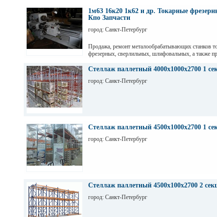
1м63 16к20 1к62 и др. Токарные фрезер
Кпо Запчасти
город: Санкт-Петербург
Продажа, ремонт металообрабатывающих станков т
фрезерных, сверлильных, шлифовальных, а также пр
гильотинные ножницы и другое КПО. Ремонт станко
оборудования. Торг. Выбор. Пусконаладка. Санкт-П
Стеллаж паллетный 4000х1000х2700 1 се
Максим
город: Санкт-Петербург
Стеллаж паллетный 4500х1000х2700 1 се
город: Санкт-Петербург
Стеллаж паллетный 4500х100х2700 2 сек
город: Санкт-Петербург