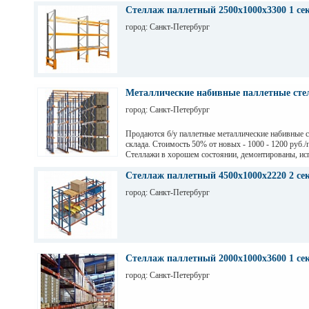
Стеллаж паллетный 2500х1000х3300 1 се
город: Санкт-Петербург
Металлические набивные паллетные стел
город: Санкт-Петербург
Продаются б/у паллетные металлические набивные 
склада. Стоимость 50% от новых - 1000 - 1200 руб./
Стеллажи в хорошем состоянии, демонтированы, ис
на заводе Тинькофф для хранения паллет с пивом, н
СПб. Высота 7,5 м (4 паллеты), глубина 12,6 м (12 п
Стеллаж паллетный 4500х1000х2220 2 се
грузоподьемность 1200 кг.
город: Санкт-Петербург
Стеллаж паллетный 2000х1000х3600 1 се
город: Санкт-Петербург