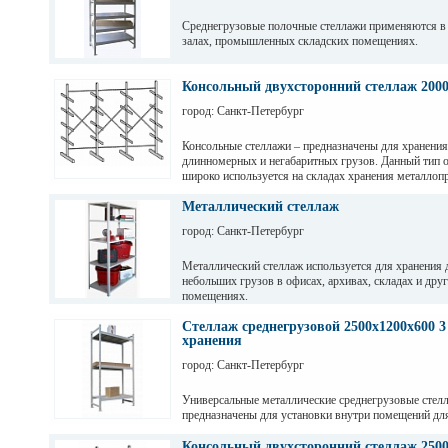
Среднегрузовые полочные стеллажи применяются в
залах, промышленных складских помещениях.
Грузовые балки выдерживают нагрузку от 200 кг до 
зависимости от длины. Полочные стеллажи состоят 
Консольный двухсторонний стеллаж 200
разборных рам и балок, окрашены светло-серой по
город: Санкт-Петербург
краской. Уровни хранения могут регулировать по вы
перфорации 50мм.
Консольные стеллажи – предназначены для хранения
длинномерных и негабаритных грузов. Данный тип 
широко используется на складах хранения металлопр
пиломатериалов, различных видов профиля и т. д
Металлический стеллаж
город: Санкт-Петербург
Металлический стеллаж используется для хранения 
небольших грузов в офисах, архивах, складах и дру
помещениях.
Стеллаж среднегрузовой 2500х1200х600 3
хранения
город: Санкт-Петербург
Универсальные металлические среднегрузовые стел
предназначены для установки внутри помещений дл
грузов с ручной обработкой в складах, магазинах, а
промышленных предприятиях.
Консольный двухсторонний стеллаж 2500