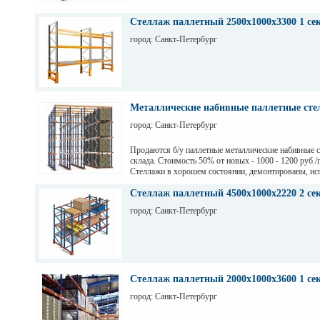
Стеллаж паллетный 2500х1000х3300 1 се
город: Санкт-Петербург
Металлические набивные паллетные стел
город: Санкт-Петербург
Продаются б/у паллетные металлические набивные 
склада. Стоимость 50% от новых - 1000 - 1200 руб./
Стеллажи в хорошем состоянии, демонтированы, ис
на заводе Тинькофф для хранения паллет с пивом, н
СПб. Высота 7,5 м (4 паллеты), глубина 12,6 м (12 п
Стеллаж паллетный 4500х1000х2220 2 се
грузоподьемность 1200 кг.
город: Санкт-Петербург
Стеллаж паллетный 2000х1000х3600 1 се
город: Санкт-Петербург