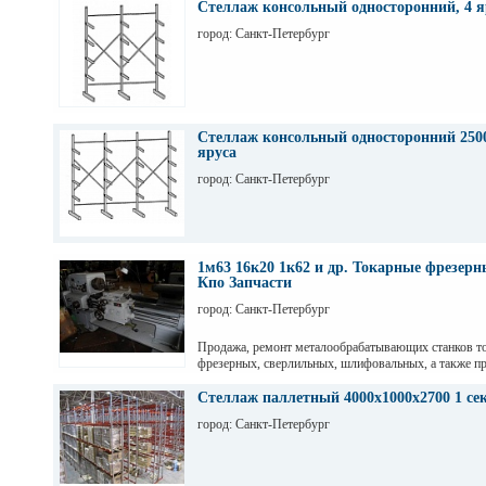
Стеллаж консольный односторонний, 4 я
город: Санкт-Петербург
Стеллаж консольный односторонний 2500
яруса
город: Санкт-Петербург
1м63 16к20 1к62 и др. Токарные фрезер
Кпо Запчасти
город: Санкт-Петербург
Продажа, ремонт металообрабатывающих станков т
фрезерных, сверлильных, шлифовальных, а также пр
гильотинные ножницы и другое КПО. Ремонт станко
оборудования. Торг. Выбор. Пусконаладка. Санкт-П
Стеллаж паллетный 4000х1000х2700 1 се
Максим
город: Санкт-Петербург