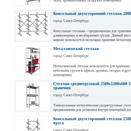
залах, промышленных складских помещениях.
Грузовые балки выдерживают нагрузку от 200 кг до 
зависимости от длины. Полочные стеллажи состоят 
Консольный двухсторонний стеллаж 200
разборных рам и балок, окрашены светло-серой по
город: Санкт-Петербург
краской. Уровни хранения могут регулировать по вы
перфорации 50мм.
Консольные стеллажи – предназначены для хранения
длинномерных и негабаритных грузов. Данный тип 
широко используется на складах хранения металлопр
пиломатериалов, различных видов профиля и т. д
Металлический стеллаж
город: Санкт-Петербург
Металлический стеллаж используется для хранения 
небольших грузов в офисах, архивах, складах и дру
помещениях.
Стеллаж среднегрузовой 2500х1200х600 3
хранения
город: Санкт-Петербург
Универсальные металлические среднегрузовые стел
предназначены для установки внутри помещений дл
грузов с ручной обработкой в складах, магазинах, а
промышленных предприятиях.
Консольный двухсторонний стеллаж 2500
яруса
город: Санкт-Петербург