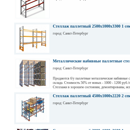
Стеллаж паллетный 2500х1000х3300 1 се
город: Санкт-Петербург
Металлические набивные паллетные стел
город: Санкт-Петербург
Продаются б/у паллетные металлические набивные 
склада. Стоимость 50% от новых - 1000 - 1200 руб./
Стеллажи в хорошем состоянии, демонтированы, ис
на заводе Тинькофф для хранения паллет с пивом, н
СПб. Высота 7,5 м (4 паллеты), глубина 12,6 м (12 п
Стеллаж паллетный 4500х1000х2220 2 се
грузоподьемность 1200 кг.
город: Санкт-Петербург