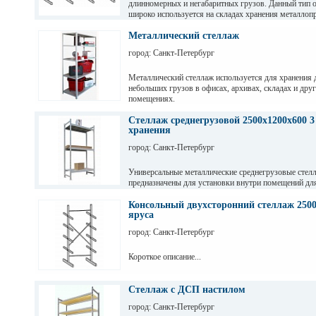
длинномерных и негабаритных грузов. Данный тип 
широко используется на складах хранения металлопр
пиломатериалов, различных видов профиля и т. д
Металлический стеллаж
город: Санкт-Петербург
Металлический стеллаж используется для хранения 
небольших грузов в офисах, архивах, складах и дру
помещениях.
Стеллаж среднегрузовой 2500х1200х600 3
хранения
город: Санкт-Петербург
Универсальные металлические среднегрузовые стел
предназначены для установки внутри помещений дл
грузов с ручной обработкой в складах, магазинах, а
промышленных предприятиях.
Консольный двухсторонний стеллаж 2500
яруса
город: Санкт-Петербург
Короткое описание...
Стеллаж с ДСП настилом
город: Санкт-Петербург