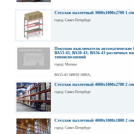
Стеллаж паллетный 3000х1000х2700 1 се
город: Санкт-Петербург
Покупаю выключатели автоматические 
ВА53-43, ВА50-43; ВА56-43 различных ви
типоисполнений
город: Москва
ВА55-43 340010 1600А;
ВА55-43 344710 2000А;
ВА55-43 341830 1600А;
Стеллаж паллетный 4000х1000х2700 2 се
ВА55-43 334730 2000А;
город: Санкт-Петербург
ВА55-43 341850 1600А;
ВА55-43 341870 1600А;
ВА53-43 331810 1600А;
ВА53-43 344730 1600А;
ВА 53-43 344750 1600А;
ВА53-43 344770 1600А;
ВА56-43
Стеллаж паллетный 4000х1000х1800 2 се
город: Санкт-Петербург