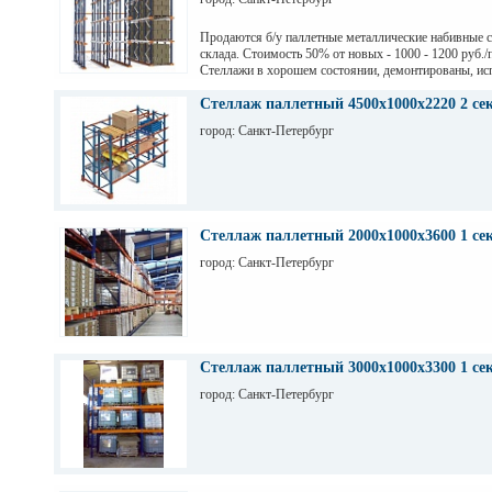
Продаются б/у паллетные металлические набивные 
склада. Стоимость 50% от новых - 1000 - 1200 руб./
Стеллажи в хорошем состоянии, демонтированы, ис
на заводе Тинькофф для хранения паллет с пивом, н
СПб. Высота 7,5 м (4 паллеты), глубина 12,6 м (12 п
Стеллаж паллетный 4500х1000х2220 2 се
грузоподьемность 1200 кг.
город: Санкт-Петербург
Стеллаж паллетный 2000х1000х3600 1 се
город: Санкт-Петербург
Стеллаж паллетный 3000х1000х3300 1 се
город: Санкт-Петербург