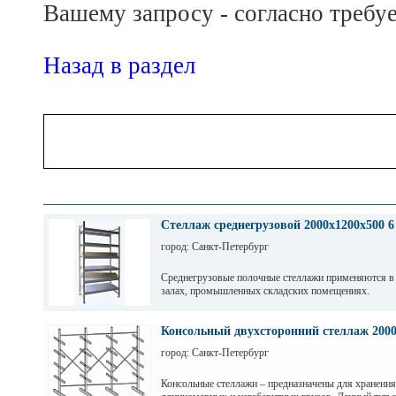
Вашему запросу - согласно требуе
Назад в раздел
Стеллаж среднегрузовой 2000х1200х500 6
город: Санкт-Петербург
Среднегрузовые полочные стеллажи применяются в
залах, промышленных складских помещениях.
Грузовые балки выдерживают нагрузку от 200 кг до 
зависимости от длины. Полочные стеллажи состоят 
Консольный двухсторонний стеллаж 200
разборных рам и балок, окрашены светло-серой по
город: Санкт-Петербург
краской. Уровни хранения могут регулировать по вы
перфорации 50мм.
Консольные стеллажи – предназначены для хранения