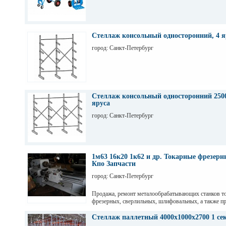
Стеллаж консольный односторонний, 4 я
город: Санкт-Петербург
Стеллаж консольный односторонний 2500
яруса
город: Санкт-Петербург
1м63 16к20 1к62 и др. Токарные фрезер
Кпо Запчасти
город: Санкт-Петербург
Продажа, ремонт металообрабатывающих станков т
фрезерных, сверлильных, шлифовальных, а также пр
гильотинные ножницы и другое КПО. Ремонт станко
оборудования. Торг. Выбор. Пусконаладка. Санкт-П
Стеллаж паллетный 4000х1000х2700 1 се
Максим