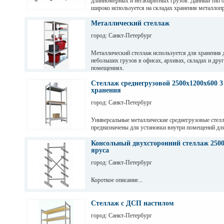
длинномерных и негабаритных грузов. Данный тип 
широко используется на складах хранения металлопр
пиломатериалов, различных видов профиля и т. д
Металлический стеллаж
город: Санкт-Петербург
Металлический стеллаж используется для хранения 
небольших грузов в офисах, архивах, складах и дру
помещениях.
Стеллаж среднегрузовой 2500х1200х600 3
хранения
город: Санкт-Петербург
Универсальные металлические среднегрузовые стел
предназначены для установки внутри помещений дл
грузов с ручной обработкой в складах, магазинах, а
промышленных предприятиях.
Консольный двухсторонний стеллаж 2500
яруса
город: Санкт-Петербург
Короткое описание...
Стеллаж с ДСП настилом
город: Санкт-Петербург