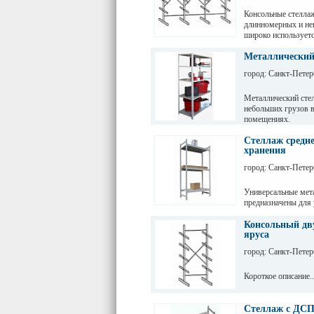
перфорации 50мм.
Консольные стеллаж
длинномерных и не
широко используетс
пиломатериалов, ра
Металлический
город: Санкт-Петер
Металлический стел
небольших грузов в
помещениях.
Стеллаж средне
хранения
город: Санкт-Петер
Универсальные мет
предназначены для
грузов с ручной обр
промышленных пре
Консольный дву
яруса
город: Санкт-Петер
Короткое описание..
Стеллаж с ДСП