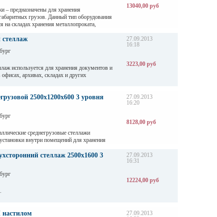
13040,00 руб
и – предназначены для хранения
габаритных грузов. Данный тип оборудования
я на складах хранения металлопроката,
зличных видов профиля и т. д
 стеллаж
27.09.2013
16:18
бург
3223,00 руб
лаж используется для хранения документов и
 офисах, архивах, складах и других
грузовой 2500х1200х600 3 уровня
27.09.2013
16:20
бург
8128,00 руб
аллические среднегрузовые стеллажи
 установки внутри помещений для хранения
аботкой в складах, магазинах, автосервисах и
дприятиях.
хсторонний стеллаж 2500х1600 3
27.09.2013
16:31
бург
12224,00 руб
.
 настилом
27.09.2013