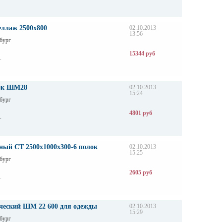
еллаж 2500х800
02.10.2013
13:56
бург
15344 руб
.
ок ШМ28
02.10.2013
15:24
бург
4801 руб
.
ный СТ 2500х1000х300-6 полок
02.10.2013
15:25
бург
2605 руб
.
еский ШМ 22 600 для одежды
02.10.2013
15:29
бург