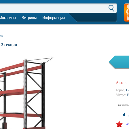
Магазины
Витрины
Информация
город не выбран
еса
 2 секции
Автор:
Город:
С
Метро:
Е
Свяжитес
Ра