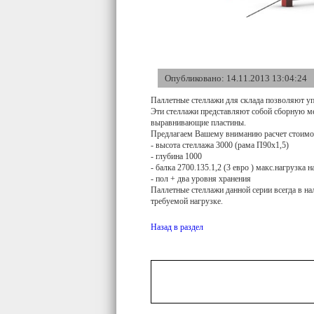
Опубликовано: 14.11.2013 13:04:24
Паллетные стеллажи для склада позволяют упр
Эти стеллажи представляют собой сборную м
выравнивающие пластины.
Предлагаем Вашему вниманию расчет стоимос
- высота стеллажа 3000 (рама П90х1,5)
- глубина 1000
- балка 2700.135.1,2 (3 евро ) макс.нагрузка 
- пол + два уровня хранения
Паллетные стеллажи данной серии всегда в на
требуемой нагрузке.
Назад в раздел