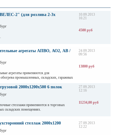
ВЕЛЕС-2" (для розлива 2-3х
10.09.2013
16:21
бург
4500 руб
.
ительные агрегаты АПВО, АО2, АВ /
24.09.2013
09:56
бург
13800 руб
ьные агрегаты применяются для
 обогрева промышленных, складских, гаражных
й.
грузовой 2000х1200х500 6 полок
27.09.2013
12:16
бург
11234,00 руб
лочные стеллажи применяются в торговых
ых складских помещениях.
ерживают нагрузку от 200 кг до 500 кг в
ны. Полочные стеллажи состоят из сборно-
ухсторонний стеллаж 2000х1200
27.09.2013
12:22
алок, окрашены светло-серой порошковой
бург
анения могут регулировать по высоте - шаг