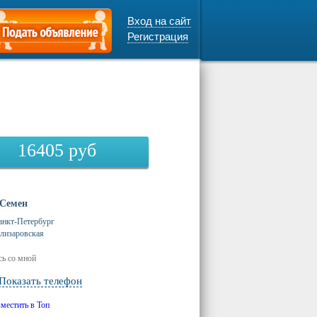
Вход на сайт
Регистрация
16405
руб
Семен
анкт-Петербург
лизаровская
ь со мной
Показать телефон
зместить в Топ