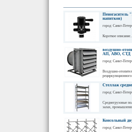
Пеногаситель "
напитков)
город: Санкт-Петер
Короткое описание..
воздушно-отоп
АП, АВО, СТД
город: Санкт-Петер
Воздушно-отопител
рециркуляционного
и других помещени
Стеллаж средне
город: Санкт-Петер
Среднегрузовые по
залах, промышленн
Грузовые балки выд
зависимости от дли
Консольный дв
разборных рам и б
город: Санкт-Петер
краской. Уровни хр