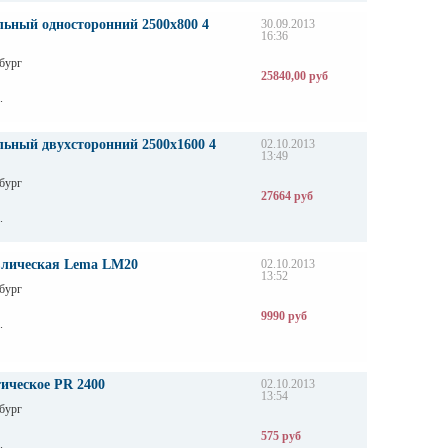
льный односторонний 2500х800 4
30.09.2013
16:36
бург
25840,00 руб
.
льный двухсторонний 2500х1600 4
02.10.2013
13:49
бург
27664 руб
.
влическая Lema LM20
02.10.2013
13:52
бург
9990 руб
.
ическое PR 2400
02.10.2013
13:54
бург
575 руб
.