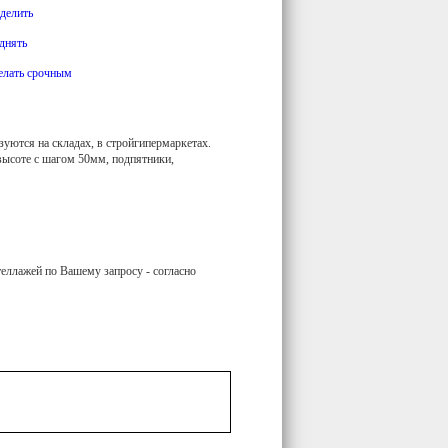
делить
днять
елать срочным
зуются на складах, в стройгипермаркетах.
высоте с шагом 50мм, подпятники,
теллажей по Вашему запросу - согласно