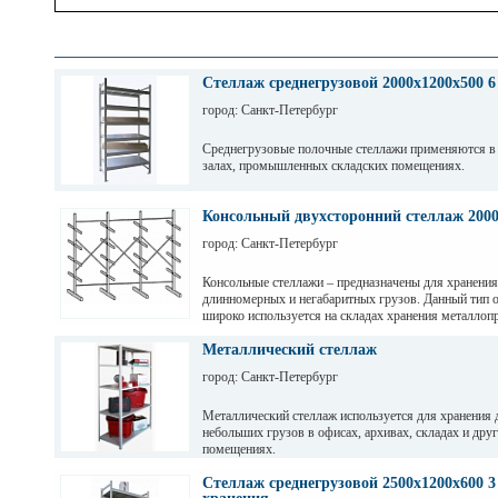
Стеллаж среднегрузовой 2000х1200х500 6
город: Санкт-Петербург
Среднегрузовые полочные стеллажи применяются в
залах, промышленных складских помещениях.
Грузовые балки выдерживают нагрузку от 200 кг до 
зависимости от длины. Полочные стеллажи состоят 
Консольный двухсторонний стеллаж 200
разборных рам и балок, окрашены светло-серой по
город: Санкт-Петербург
краской. Уровни хранения могут регулировать по вы
перфорации 50мм.
Консольные стеллажи – предназначены для хранения
длинномерных и негабаритных грузов. Данный тип 
широко используется на складах хранения металлопр
пиломатериалов, различных видов профиля и т. д
Металлический стеллаж
город: Санкт-Петербург
Металлический стеллаж используется для хранения 
небольших грузов в офисах, архивах, складах и дру
помещениях.
Стеллаж среднегрузовой 2500х1200х600 3