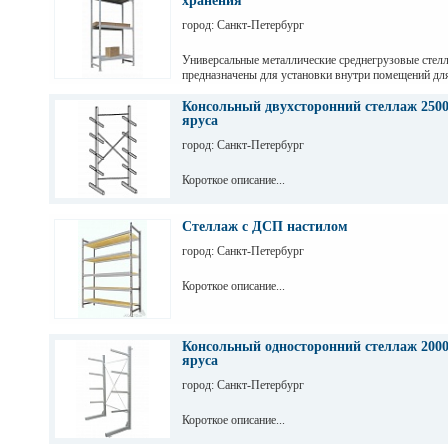
хранения
город: Санкт-Петербург
Универсальные металлические среднегрузовые стел
предназначены для установки внутри помещений дл
грузов с ручной обработкой в складах, магазинах, а
промышленных предприятиях.
Консольный двухсторонний стеллаж 2500
яруса
город: Санкт-Петербург
Короткое описание...
Стеллаж с ДСП настилом
город: Санкт-Петербург
Короткое описание...
Консольный односторонний стеллаж 2000
яруса
город: Санкт-Петербург
Короткое описание...