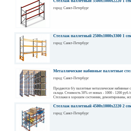
Стеллаж паллетный 3500х1000х2220 1 се
город: Санкт-Петербург
Стеллаж паллетный 2500х1000х3300 1 се
город: Санкт-Петербург
Металлические набивные паллетные стел
город: Санкт-Петербург
Продаются б/у паллетные металлические набивные 
склада. Стоимость 50% от новых - 1000 - 1200 руб./
Стеллажи в хорошем состоянии, демонтированы, ис
на заводе Тинькофф для хранения паллет с пивом, н
СПб. Высота 7,5 м (4 паллеты), глубина 12,6 м (12 п
Стеллаж паллетный 4500х1000х2220 2 се
грузоподьемность 1200 кг.
город: Санкт-Петербург