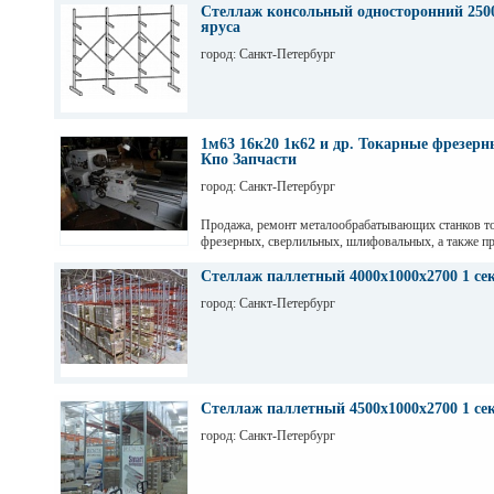
Стеллаж консольный односторонний 2500
яруса
город: Санкт-Петербург
1м63 16к20 1к62 и др. Токарные фрезер
Кпо Запчасти
город: Санкт-Петербург
Продажа, ремонт металообрабатывающих станков т
фрезерных, сверлильных, шлифовальных, а также пр
гильотинные ножницы и другое КПО. Ремонт станко
оборудования. Торг. Выбор. Пусконаладка. Санкт-П
Стеллаж паллетный 4000х1000х2700 1 се
Максим
город: Санкт-Петербург
Стеллаж паллетный 4500х1000х2700 1 се
город: Санкт-Петербург