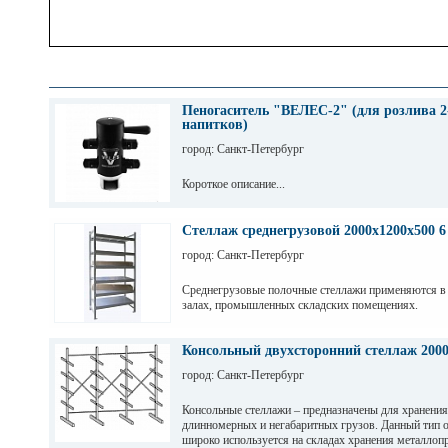
Пеногаситель "ВЕЛЕС-2" (для розлива 2
напитков)
город: Санкт-Петербург
Короткое описание...
Стеллаж среднегрузовой 2000х1200х500 6
город: Санкт-Петербург
Среднегрузовые полочные стеллажи применяются в
залах, промышленных складских помещениях.
Грузовые балки выдерживают нагрузку от 200 кг до 
зависимости от длины. Полочные стеллажи состоят 
Консольный двухсторонний стеллаж 200
разборных рам и балок, окрашены светло-серой по
город: Санкт-Петербург
краской. Уровни хранения могут регулировать по вы
перфорации 50мм.
Консольные стеллажи – предназначены для хранения
длинномерных и негабаритных грузов. Данный тип 
широко используется на складах хранения металлопр