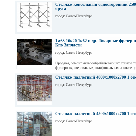
Стеллаж консольный односторонний 2500
яруса
город: Санкт-Петербург
1м63 16к20 1к62 и др. Токарные фрезер
Кпо Запчасти
город: Санкт-Петербург
Продажа, ремонт металообрабатывающих станков т
фрезерных, сверлильных, шлифовальных, а также пр
гильотинные ножницы и другое КПО. Ремонт станко
оборудования. Торг. Выбор. Пусконаладка. Санкт-П
Стеллаж паллетный 4000х1000х2700 1 се
Максим
город: Санкт-Петербург
Стеллаж паллетный 4500х1000х2700 1 се
город: Санкт-Петербург