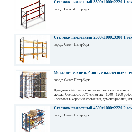
Стеллаж паллетный 3500х1000х2220 1 се
город: Санкт-Петербург
Стеллаж паллетный 2500х1000х3300 1 се
город: Санкт-Петербург
Металлические набивные паллетные стел
город: Санкт-Петербург
Продаются б/у паллетные металлические набивные 
склада. Стоимость 50% от новых - 1000 - 1200 руб./
Стеллажи в хорошем состоянии, демонтированы, ис
на заводе Тинькофф для хранения паллет с пивом, н
СПб. Высота 7,5 м (4 паллеты), глубина 12,6 м (12 п
Стеллаж паллетный 4500х1000х2220 2 се
грузоподьемность 1200 кг.
город: Санкт-Петербург