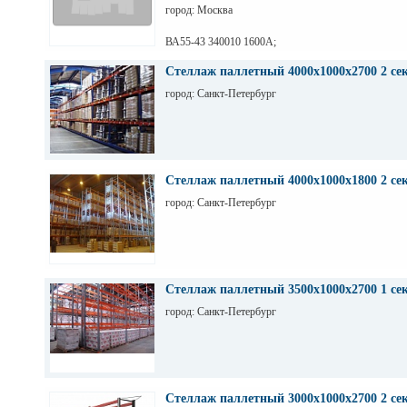
город: Москва
ВА55-43 340010 1600А;
ВА55-43 344710 2000А;
ВА55-43 341830 1600А;
Стеллаж паллетный 4000х1000х2700 2 се
ВА55-43 334730 2000А;
город: Санкт-Петербург
ВА55-43 341850 1600А;
ВА55-43 341870 1600А;
ВА53-43 331810 1600А;
ВА53-43 344730 1600А;
ВА 53-43 344750 1600А;
ВА53-43 344770 1600А;
ВА56-43
Стеллаж паллетный 4000х1000х1800 2 се
город: Санкт-Петербург
Стеллаж паллетный 3500х1000х2700 1 се
город: Санкт-Петербург
Стеллаж паллетный 3000х1000х2700 2 се