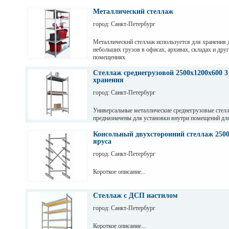
пиломатериалов, различных видов профиля и т. д
Металлический стеллаж
город: Санкт-Петербург
Металлический стеллаж используется для хранения 
небольших грузов в офисах, архивах, складах и дру
помещениях.
Стеллаж среднегрузовой 2500х1200х600 3
хранения
город: Санкт-Петербург
Универсальные металлические среднегрузовые стел
предназначены для установки внутри помещений дл
грузов с ручной обработкой в складах, магазинах, а
промышленных предприятиях.
Консольный двухсторонний стеллаж 2500
яруса
город: Санкт-Петербург
Короткое описание...
Стеллаж с ДСП настилом
город: Санкт-Петербург
Короткое описание...