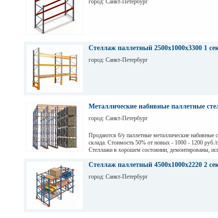
город: Санкт-Петербург
Стеллаж паллетный 2500х1000х3300 1 се
город: Санкт-Петербург
Металлические набивные паллетные стел
город: Санкт-Петербург
Продаются б/у паллетные металлические набивные 
склада. Стоимость 50% от новых - 1000 - 1200 руб./
Стеллажи в хорошем состоянии, демонтированы, ис
на заводе Тинькофф для хранения паллет с пивом, н
СПб. Высота 7,5 м (4 паллеты), глубина 12,6 м (12 п
Стеллаж паллетный 4500х1000х2220 2 се
грузоподьемность 1200 кг.
город: Санкт-Петербург