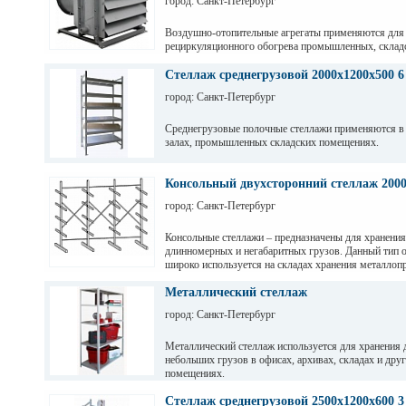
город: Санкт-Петербург
Воздушно-отопительные агрегаты применяются для
рециркуляционного обогрева промышленных, склад
и других помещений.
Стеллаж среднегрузовой 2000х1200х500 6
город: Санкт-Петербург
Среднегрузовые полочные стеллажи применяются в
залах, промышленных складских помещениях.
Грузовые балки выдерживают нагрузку от 200 кг до 
зависимости от длины. Полочные стеллажи состоят 
Консольный двухсторонний стеллаж 200
разборных рам и балок, окрашены светло-серой по
город: Санкт-Петербург
краской. Уровни хранения могут регулировать по вы
перфорации 50мм.
Консольные стеллажи – предназначены для хранения
длинномерных и негабаритных грузов. Данный тип 
широко используется на складах хранения металлопр
пиломатериалов, различных видов профиля и т. д
Металлический стеллаж
город: Санкт-Петербург
Металлический стеллаж используется для хранения 
небольших грузов в офисах, архивах, складах и дру
помещениях.
Стеллаж среднегрузовой 2500х1200х600 3