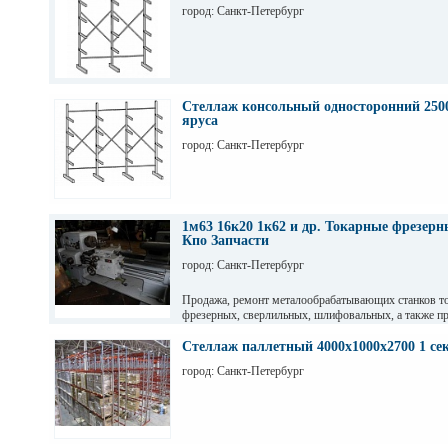
город: Санкт-Петербург
Стеллаж консольный односторонний 2500
яруса
город: Санкт-Петербург
1м63 16к20 1к62 и др. Токарные фрезер
Кпо Запчасти
город: Санкт-Петербург
Продажа, ремонт металообрабатывающих станков т
фрезерных, сверлильных, шлифовальных, а также пр
гильотинные ножницы и другое КПО. Ремонт станко
оборудования. Торг. Выбор. Пусконаладка. Санкт-П
Стеллаж паллетный 4000х1000х2700 1 се
Максим
город: Санкт-Петербург