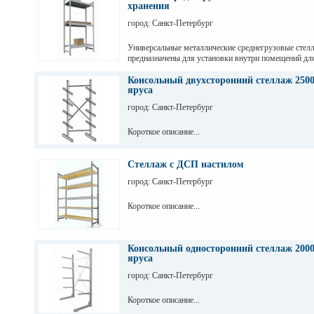
хранения
город: Санкт-Петербург
Универсальные металлические среднегрузовые стел
предназначены для установки внутри помещений дл
грузов с ручной обработкой в складах, магазинах, а
промышленных предприятиях.
Консольный двухсторонний стеллаж 2500
яруса
город: Санкт-Петербург
Короткое описание...
Стеллаж с ДСП настилом
город: Санкт-Петербург
Короткое описание...
Консольный односторонний стеллаж 2000
яруса
город: Санкт-Петербург
Короткое описание...