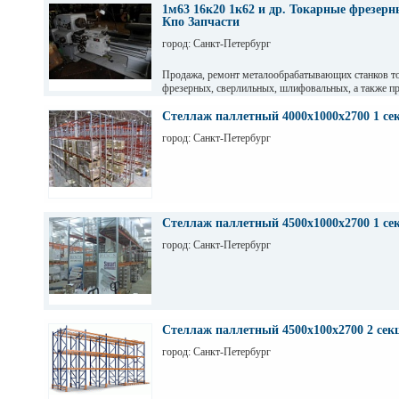
1м63 16к20 1к62 и др. Токарные фрезер
Кпо Запчасти
город: Санкт-Петербург
Продажа, ремонт металообрабатывающих станков т
фрезерных, сверлильных, шлифовальных, а также пр
гильотинные ножницы и другое КПО. Ремонт станко
оборудования. Торг. Выбор. Пусконаладка. Санкт-П
Стеллаж паллетный 4000х1000х2700 1 се
Максим
город: Санкт-Петербург
Стеллаж паллетный 4500х1000х2700 1 се
город: Санкт-Петербург
Стеллаж паллетный 4500х100х2700 2 сек
город: Санкт-Петербург