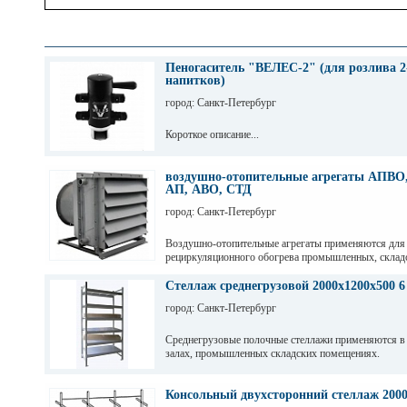
Пеногаситель "ВЕЛЕС-2" (для розлива 2
напитков)
город: Санкт-Петербург
Короткое описание...
воздушно-отопительные агрегаты АПВО,
АП, АВО, СТД
город: Санкт-Петербург
Воздушно-отопительные агрегаты применяются для
рециркуляционного обогрева промышленных, склад
и других помещений.
Стеллаж среднегрузовой 2000х1200х500 6
город: Санкт-Петербург
Среднегрузовые полочные стеллажи применяются в
залах, промышленных складских помещениях.
Грузовые балки выдерживают нагрузку от 200 кг до 
зависимости от длины. Полочные стеллажи состоят 
Консольный двухсторонний стеллаж 200