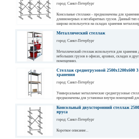
разборных рам и балок, окрашены светло-серой по
город: Санкт-Петербург
краской. Уровни хранения могут регулировать по вы
перфорации 50мм.
Консольные стеллажи – предназначены для хранения
длинномерных и негабаритных грузов. Данный тип 
широко используется на складах хранения металлопр
пиломатериалов, различных видов профиля и т. д
Металлический стеллаж
город: Санкт-Петербург
Металлический стеллаж используется для хранения 
небольших грузов в офисах, архивах, складах и дру
помещениях.
Стеллаж среднегрузовой 2500х1200х600 3
хранения
город: Санкт-Петербург
Универсальные металлические среднегрузовые стел
предназначены для установки внутри помещений дл
грузов с ручной обработкой в складах, магазинах, а
промышленных предприятиях.
Консольный двухсторонний стеллаж 2500
яруса
город: Санкт-Петербург
Короткое описание...