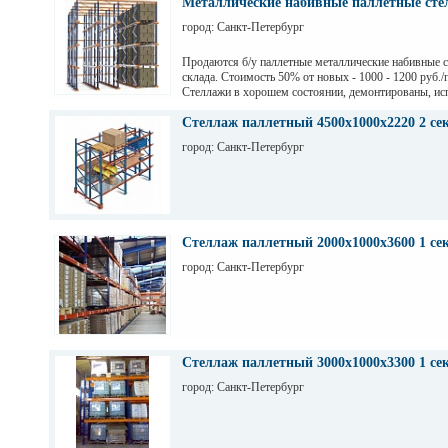
Металлические набивные паллетные стел
город: Санкт-Петербург
Продаются б/у паллетные металлические набивные 
склада. Стоимость 50% от новых - 1000 - 1200 руб./
Стеллажи в хорошем состоянии, демонтированы, ис
на заводе Тинькофф для хранения паллет с пивом, н
СПб. Высота 7,5 м (4 паллеты), глубина 12,6 м (12 п
Стеллаж паллетный 4500х1000х2220 2 се
грузоподьемность 1200 кг.
город: Санкт-Петербург
Стеллаж паллетный 2000х1000х3600 1 се
город: Санкт-Петербург
Стеллаж паллетный 3000х1000х3300 1 се
город: Санкт-Петербург