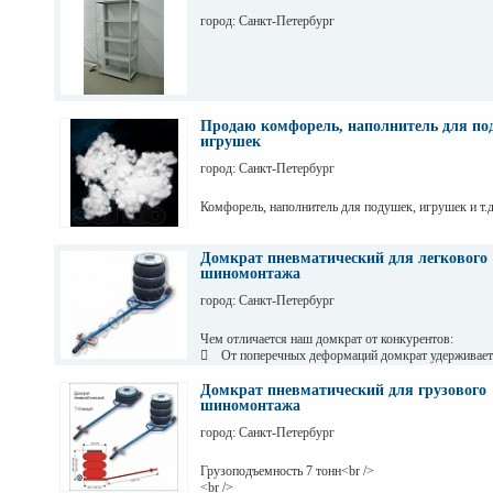
город: Санкт-Петербург
Продаю комфорель, наполнитель для по
игрушек
город: Санкт-Петербург
Комфорель, наполнитель для подушек, игрушек и т.д
Домкрат пневматический для легкового
шиномонтажа
город: Санкт-Петербург
Чем отличается наш домкрат от конкурентов:
 От поперечных деформаций домкрат удерживает
телескопический цилиндр. У нас это специально раз
цилиндр, состоящий из 5-ти элементов. Материал ци
Домкрат пневматический для грузового
инструментальная сталь. Благодаря этому цилиндр н
шиномонтажа
развальцовывается;
город: Санкт-Петербург
 В наших домкратах используются подушки пров
европейского качества чешского производства;
 Домкрат не требует обслуживания, в том числе 
Грузоподъемность 7 тонн<br />
теплом помещении;
<br />