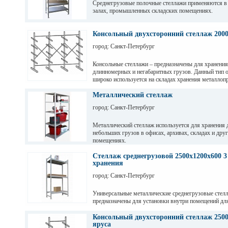
Среднегрузовые полочные стеллажи применяются в
залах, промышленных складских помещениях.
Грузовые балки выдерживают нагрузку от 200 кг до 
зависимости от длины. Полочные стеллажи состоят 
Консольный двухсторонний стеллаж 200
разборных рам и балок, окрашены светло-серой по
город: Санкт-Петербург
краской. Уровни хранения могут регулировать по вы
перфорации 50мм.
Консольные стеллажи – предназначены для хранения
длинномерных и негабаритных грузов. Данный тип 
широко используется на складах хранения металлопр
пиломатериалов, различных видов профиля и т. д
Металлический стеллаж
город: Санкт-Петербург
Металлический стеллаж используется для хранения 
небольших грузов в офисах, архивах, складах и дру
помещениях.
Стеллаж среднегрузовой 2500х1200х600 3
хранения
город: Санкт-Петербург
Универсальные металлические среднегрузовые стел
предназначены для установки внутри помещений дл
грузов с ручной обработкой в складах, магазинах, а
промышленных предприятиях.
Консольный двухсторонний стеллаж 2500
яруса