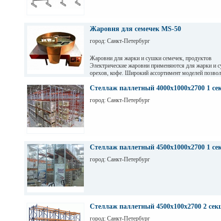
Жаровня для семечек MS-50
город: Санкт-Петербург
Жаровни для жарки и сушки семечек, продуктов
Электрические жаровни применяются для жарки и с
орехов, кофе. Широкий ассортимент моделей позво
производительность от 20 кг/час до 150 кг/час. Тем
и сушки регулируется от 60 до 300 градусов. Особа
Стеллаж паллетный 4000х1000х2700 1 се
ворошителя аккуратно переворачивает не повреждая
город: Санкт-Петербург
Стеллаж паллетный 4500х1000х2700 1 се
город: Санкт-Петербург
Стеллаж паллетный 4500х100х2700 2 сек
город: Санкт-Петербург