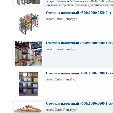
склада. Стоимость 50% от новых - 1000 - 1200 руб./
Стеллажи в хорошем состоянии, демонтированы, ис
на заводе Тинькофф для хранения паллет с пивом, н
СПб. Высота 7,5 м (4 паллеты), глубина 12,6 м (12 п
Стеллаж паллетный 4500х1000х2220 2 се
грузоподьемность 1200 кг.
город: Санкт-Петербург
Стеллаж паллетный 2000х1000х3600 1 се
город: Санкт-Петербург
Стеллаж паллетный 3000х1000х3300 1 се
город: Санкт-Петербург
Стеллаж паллетный 4500х1000х3600 1 се
город: Санкт-Петербург