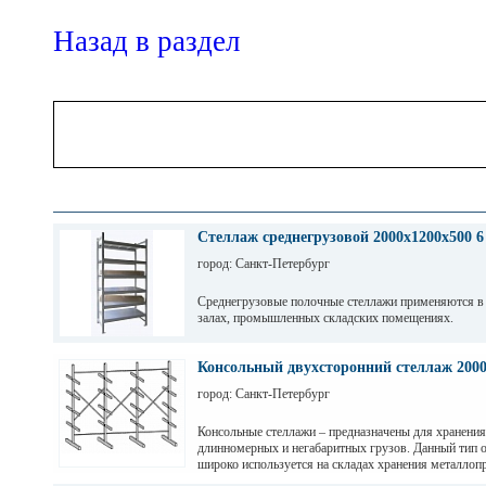
Назад в раздел
Стеллаж среднегрузовой 2000х1200х500 6
город: Санкт-Петербург
Среднегрузовые полочные стеллажи применяются в
залах, промышленных складских помещениях.
Грузовые балки выдерживают нагрузку от 200 кг до 
зависимости от длины. Полочные стеллажи состоят 
Консольный двухсторонний стеллаж 200
разборных рам и балок, окрашены светло-серой по
город: Санкт-Петербург
краской. Уровни хранения могут регулировать по вы
перфорации 50мм.
Консольные стеллажи – предназначены для хранения
длинномерных и негабаритных грузов. Данный тип 
широко используется на складах хранения металлопр
пиломатериалов, различных видов профиля и т. д