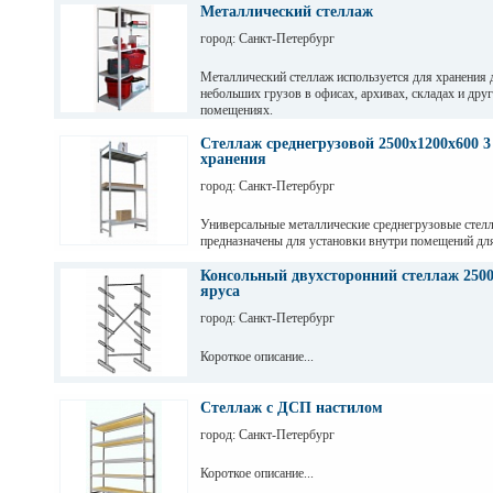
Металлический стеллаж
город: Санкт-Петербург
Металлический стеллаж используется для хранения 
небольших грузов в офисах, архивах, складах и дру
помещениях.
Стеллаж среднегрузовой 2500х1200х600 3
хранения
город: Санкт-Петербург
Универсальные металлические среднегрузовые стел
предназначены для установки внутри помещений дл
грузов с ручной обработкой в складах, магазинах, а
промышленных предприятиях.
Консольный двухсторонний стеллаж 2500
яруса
город: Санкт-Петербург
Короткое описание...
Стеллаж с ДСП настилом
город: Санкт-Петербург
Короткое описание...