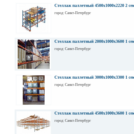
на заводе Тинькофф для хранения паллет с пивом, н
СПб. Высота 7,5 м (4 паллеты), глубина 12,6 м (12 п
Стеллаж паллетный 4500х1000х2220 2 се
грузоподьемность 1200 кг.
город: Санкт-Петербург
Стеллаж паллетный 2000х1000х3600 1 се
город: Санкт-Петербург
Стеллаж паллетный 3000х1000х3300 1 се
город: Санкт-Петербург
Стеллаж паллетный 4500х1000х3600 1 се
город: Санкт-Петербург