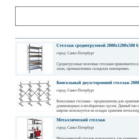
Стеллаж среднегрузовой 2000х1200х500 6
город: Санкт-Петербург
Среднегрузовые полочные стеллажи применяются в
залах, промышленных складских помещениях.
Грузовые балки выдерживают нагрузку от 200 кг до 
зависимости от длины. Полочные стеллажи состоят 
Консольный двухсторонний стеллаж 200
разборных рам и балок, окрашены светло-серой по
город: Санкт-Петербург
краской. Уровни хранения могут регулировать по вы
перфорации 50мм.
Консольные стеллажи – предназначены для хранения
длинномерных и негабаритных грузов. Данный тип 
широко используется на складах хранения металлопр
пиломатериалов, различных видов профиля и т. д
Металлический стеллаж
город: Санкт-Петербург
Металлический стеллаж используется для хранения 