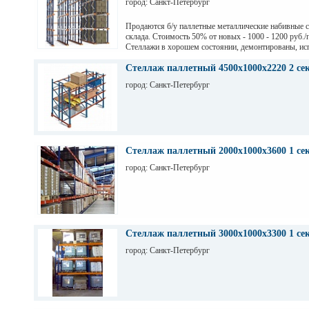
город: Санкт-Петербург
Продаются б/у паллетные металлические набивные 
склада. Стоимость 50% от новых - 1000 - 1200 руб./
Стеллажи в хорошем состоянии, демонтированы, ис
на заводе Тинькофф для хранения паллет с пивом, н
СПб. Высота 7,5 м (4 паллеты), глубина 12,6 м (12 п
Стеллаж паллетный 4500х1000х2220 2 се
грузоподьемность 1200 кг.
город: Санкт-Петербург
Стеллаж паллетный 2000х1000х3600 1 се
город: Санкт-Петербург
Стеллаж паллетный 3000х1000х3300 1 се
город: Санкт-Петербург