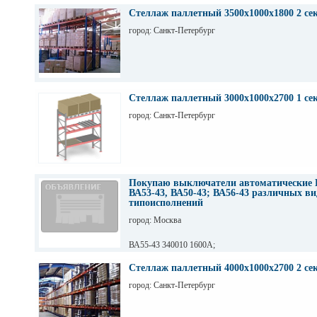
Стеллаж паллетный 3500х1000х1800 2 се
город: Санкт-Петербург
Стеллаж паллетный 3000х1000х2700 1 се
город: Санкт-Петербург
Покупаю выключатели автоматические 
ВА53-43, ВА50-43; ВА56-43 различных ви
типоисполнений
город: Москва
ВА55-43 340010 1600А;
ВА55-43 344710 2000А;
ВА55-43 341830 1600А;
Стеллаж паллетный 4000х1000х2700 2 се
ВА55-43 334730 2000А;
город: Санкт-Петербург
ВА55-43 341850 1600А;
ВА55-43 341870 1600А;
ВА53-43 331810 1600А;