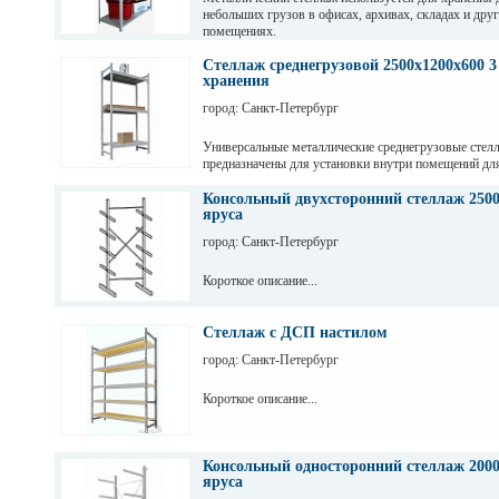
небольших грузов в офисах, архивах, складах и дру
помещениях.
Стеллаж среднегрузовой 2500х1200х600 3
хранения
город: Санкт-Петербург
Универсальные металлические среднегрузовые стел
предназначены для установки внутри помещений дл
грузов с ручной обработкой в складах, магазинах, а
промышленных предприятиях.
Консольный двухсторонний стеллаж 2500
яруса
город: Санкт-Петербург
Короткое описание...
Стеллаж с ДСП настилом
город: Санкт-Петербург
Короткое описание...
Консольный односторонний стеллаж 2000
яруса