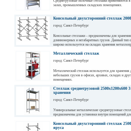
Среднегрузовые полочные стеллажи применяются в
залах, промышленных складских помещениях.
Грузовые балки выдерживают нагрузку от 200 кг до 
зависимости от длины. Полочные стеллажи состоят 
Консольный двухсторонний стеллаж 200
разборных рам и балок, окрашены светло-серой по
город: Санкт-Петербург
краской. Уровни хранения могут регулировать по вы
перфорации 50мм.
Консольные стеллажи – предназначены для хранения
длинномерных и негабаритных грузов. Данный тип 
широко используется на складах хранения металлопр
пиломатериалов, различных видов профиля и т. д
Металлический стеллаж
город: Санкт-Петербург
Металлический стеллаж используется для хранения 
небольших грузов в офисах, архивах, складах и дру
помещениях.
Стеллаж среднегрузовой 2500х1200х600 3
хранения
город: Санкт-Петербург
Универсальные металлические среднегрузовые стел
предназначены для установки внутри помещений дл
грузов с ручной обработкой в складах, магазинах, а
промышленных предприятиях.
Консольный двухсторонний стеллаж 2500
яруса