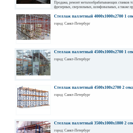
Продажа, ремонт металообрабатывающих станков т
фрезерных, сверлильных, шлифовальных, а также пр
гильотинные ножницы и другое КПО. Ремонт станко
оборудования. Торг. Выбор. Пусконаладка. Санкт-П
Стеллаж паллетный 4000х1000х2700 1 се
Максим
город: Санкт-Петербург
Стеллаж паллетный 4500х1000х2700 1 се
город: Санкт-Петербург
Стеллаж паллетный 4500х100х2700 2 сек
город: Санкт-Петербург
Стеллаж паллетный 3500х1000х1800 2 се
город: Санкт-Петербург