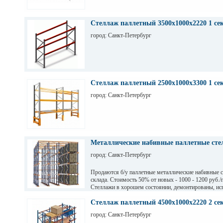
Стеллаж паллетный 3500х1000х2220 1 се
город: Санкт-Петербург
Стеллаж паллетный 2500х1000х3300 1 се
город: Санкт-Петербург
Металлические набивные паллетные стел
город: Санкт-Петербург
Продаются б/у паллетные металлические набивные 
склада. Стоимость 50% от новых - 1000 - 1200 руб./
Стеллажи в хорошем состоянии, демонтированы, ис
на заводе Тинькофф для хранения паллет с пивом, н
СПб. Высота 7,5 м (4 паллеты), глубина 12,6 м (12 п
Стеллаж паллетный 4500х1000х2220 2 се
грузоподьемность 1200 кг.
город: Санкт-Петербург