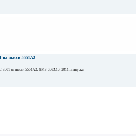
 на шасси 5551А2
-3501 на шасси 5551А2, ЯМЗ-6563.10, 2011г.выпуска