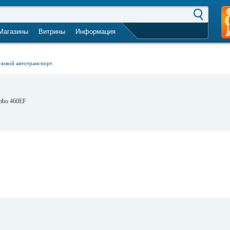
Магазины
Витрины
Информация
город не выбран
зовой автотранспорт
umbo 460EF