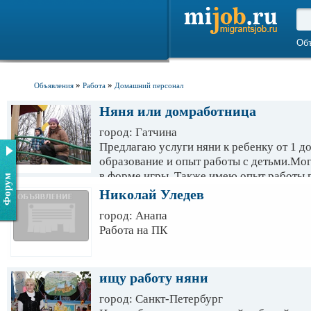
Об
»
»
Объявления
Работа
Домашний персонал
Няня или домработница
город: Гатчина
Предлагаю услуги няни к ребенку от 1 до
образование и опыт работы с детьми.Мо
в форме игры. Также имею опыт работы 
Форум
уборкам.Ищу семью без финансовых труд
Николай Уледев
Гатчина,Пушкин,п-к Александровская,П
город: Анапа
Работа на ПК
ищу работу няни
город: Санкт-Петербург