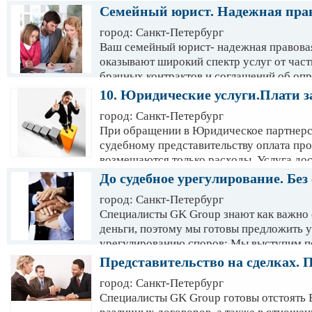
Консультируем в Skype. При записи на ко
Семейный юрист. Надежная прав
консультация 650 рублей.
город: Санкт-Петербург
Ваш семейный юрист- надежная правова
оказывают широкий спектр услуг от част
брачных контрактов и соглашений об оп
собственности супругов, разделе имущес
10. Юридические услуги.Плати за
представительства в суде. Также наши с
город: Санкт-Петербург
между сторонами. Наша помощь избавит 
При обращении в Юридическое партнерс
судебному представительству оплата прои
возмещаются только расходы. Услуга до
дел: - дела о взыскании по договорам зай
До судебное урегулирование. Без 
юр.лиц - дела об оспаривании договора
город: Санкт-Петербург
имущества и др. С нами выгодно!
Специалисты GK Group знают как важно 
деньги, поэтому мы готовы предложить 
урегулированию споров: Мы выступим по
сторонам не удается договориться. Не тр
Представительство на сделках. 
тяжбы, мы поможем Вам решить пробле
город: Санкт-Петербург
Специалисты GK Group готовы отстоять