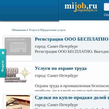
Об
»
»
Объявления
Услуги
Юридические услуги
Регистрация ООО БЕСПЛАТНО
город: Санкт-Петербург
Регистрация ООО БЕСПЛАТНО. Выгодно
Форум
Услуги по охране труда
город: Санкт-Петербург
Охрана труда и промышленная безопасно
прибыли, ни в какой из отраслей промыш
всегда являлись неотъемлемой важной ч
Сделки по купле-продаже долей
Компанией. Причиной тому служит высок
город: Санкт-Петербург
административной, так и уголовной в соо