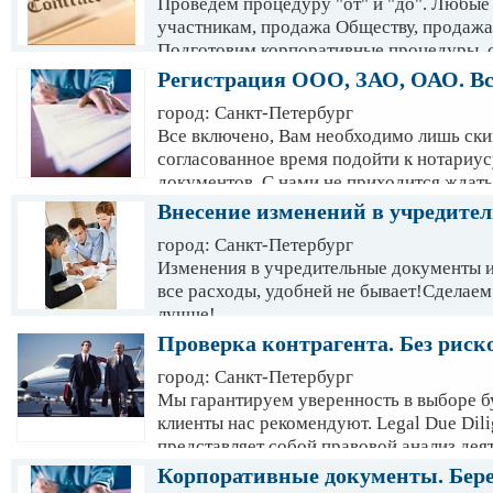
Проведем процедуру "от" и "до". Любые
несоблюдение. Наша Компания аккредит
участникам, продажа Обществу, продажа
здравоохранения на предоставление услу
Подготовим корпоративные процедуры, с
1994 от 8 августа 2011г.
нотариальное заверение, регистрация и
Регистрация ООО, ЗАО, ОАО. Вс
город: Санкт-Петербург
Все включено, Вам необходимо лишь ск
согласованное время подойти к нотариус
документов. С нами не приходится ждать,
Экономьте свое время с нами!
Внесение изменений в учредите
город: Санкт-Петербург
Изменения в учредительные документы 
все расходы, удобней не бывает!Сделаем
лучше!
Проверка контрагента. Без риск
город: Санкт-Петербург
Мы гарантируем уверенность в выборе б
клиенты нас рекомендуют. Legal Due Dili
представляет собой правовой анализ дея
соответствия нормам законодательства,
Корпоративные документы. Бере
судебной практике, а также на предмет 