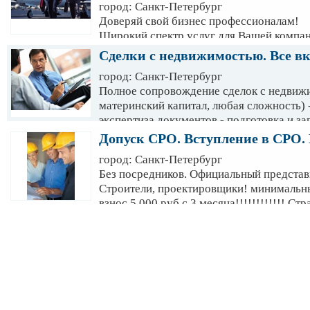
город: Санкт-Петербург
Клиента ( с ссылкой на закон) - рекоме
Доверяй свой бизнес профессионалам!
исключению рисков.
Широкий спектр услуг для Вашей компан
включено судебное представительство :
Сделки с недвижимостью. Все в
обслуживание или месяц в ПОДАРОК!!
город: Санкт-Петербург
ГОЛД" 8 500 в месяц!!! - подготовка, ан
Полное сопровождение сделок с недвижи
сделки, договоры - консультации -пре
материнский капитал, любая сложность) -
СПОРЫ!
экспертиза документов - подготовка и з
регистрация в УФРС Ваше спокойствие- 
Допуск СРО. Вступление в СРО. 
город: Санкт-Петербург
Без посредников. Официальный представ
Строители, проектировщики! минимальн
взнос 5 000 руб с 3 месяца!!!!!!!!!!!! С
за 1 день!