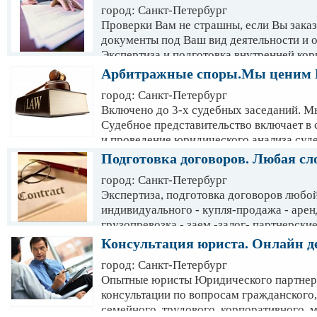
город: Санкт-Петербург
При проведении Legal Due Diligence осо
Проверки Вам не страшны, если Вы зака
следующим аспектам: Ответственность п
документы под Ваш вид деятельности и 
Наличие прав на недвижимое имущество
Экспертиза и подготовка внутренней ко
на осуществление деятельности; Соблюде
Составляем документы под особенности 
Арбитражные споры.Мы ценим 
Наличие споров и разногласий с третьим
заказать как разовую услугу по составле
участие в спорах с третьими лицами. Пр
город: Санкт-Петербург
КОМПЛЕКСНУЮ переработку Вашей док
ликвидации или банкротства. Наши клиен
Включено до 3-х судебных заседаний. М
Group знают как важно внимательно отн
Судебное представительство включает в
документам, малейшая ошибка или упуще
и проведение юридического анализа суде
стоить. Все документы лучше подготавли
Выработка правовой позиции по делу; С
Подготовка договоров. Любая сл
специалистам GK Group и будьте спокой
документов; Процессуальное представите
город: Санкт-Петербург
судебных заседаниях; Разработка и зак
Экспертиза, подготовка договоров любой
Процессуальное представительство в ап
индивидуального - купля-продажа - аренд
надзорной инстанциях. ДО СУДЕБНО
грузопревозка - заем -залог- партнерски
обращении КОНСУЛЬТАЦИЯ БЕСПЛАТ
договоры - лицензионные соглашения - 
Консультация юриста. Онлайн д
город: Санкт-Петербург
Опытные юристы Юридического партнер
консультации по вопросам гражданского,
семейного, трудового, корпоративного, 