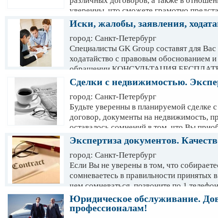
различных договоров, а также в отношен
уверенны, что сможете грамотно предст
номер м.т. 985-84-33, юрист лично пред
Иски, жалобы, заявления, ходата
Вам избежать неоправданных рисков.
город: Санкт-Петербург
Специалисты GK Group составят для Вас 
ходатайство с правовым обоснованием и 
обращении КОНСУЛЬТАЦИЯ БЕСПЛАТНО.
перспективы Вашего дела. С нами надеж
Сделки с недвижимостью. Экспе
город: Санкт-Петербург
Будьте уверенны в планируемой сделке 
договор, документы на недвижимость, пр
оставалось сомнений в том, что Вы прио
застройщика!!! ПЕРВАЯ КОНСУЛЬТА
Экспертиза документов. Качеств
город: Санкт-Петербург
Если Вы не уверены в том, что собирает
сомневаетесь в правильности принятых в
чем сомневаться, позвоните по 1 телеф
Первая консультация БЕСПЛАТНО.
Юридическое обслуживание. Дов
По результату наши клиенты получают: 
профессионалам!
заключение на соответствие документа З