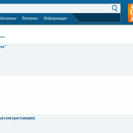
Магазины
Витрины
Информация
город не выбран
тика
ех"
ы(электростанции)