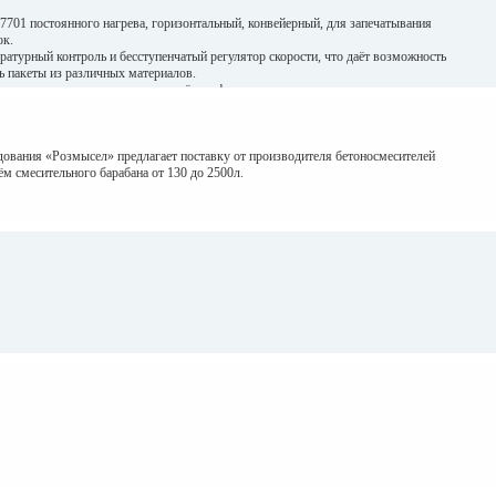
701 постоянного нагрева, горизонтальный, конвейерный, для запечатывания
ок.
атурный контроль и бесступенчатый регулятор скорости, что даёт возможность
ь пакеты из различных материалов.
ых и композитных полимерных плёнок, фольги и т.п.
окая скорость и надёжность в работе. Широко применяется в косметической,
аслях.
дования «Розмысел» предлагает поставку от производителя бетоносмесителей
ём смесительного барабана от 130 до 2500л.