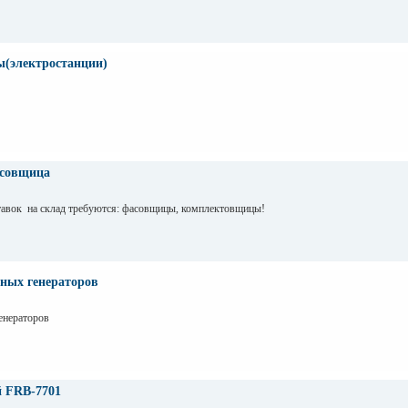
ы(электростанции)
асовщица
ставок на склад требуются: фасовщицы, комплектовщицы!
ьных генераторов
генераторов
 FRB-7701