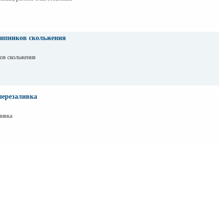
шипников скольжения
ов скольжения
перезаливка
ливка