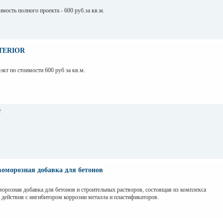
имость полного проекта - 600 руб.за кв.м.
NTERIOR
экт по стоимости 600 руб за кв.м.
е
воморозная добавка для бетонов
розная добавка для бетонов и строительных растворов, состоящая из комплекса
действия с ингибитором коррозии металла и пластификаторов.