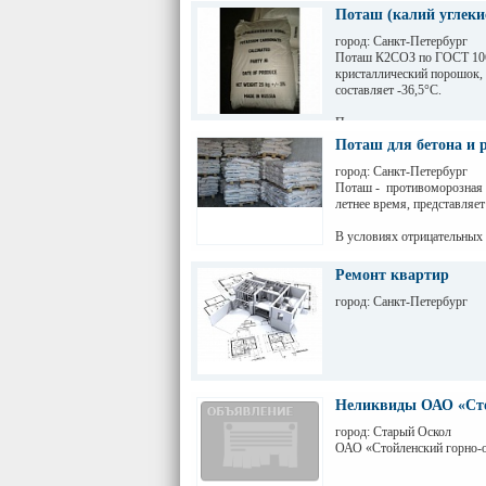
Поташ (калий углеки
город: Санкт-Петербург
Поташ К2СОЗ по ГОСТ 1069
кристаллический порошок,
составляет -36,5°С.
Поташ сильно ускоряет схв
период, если во время выд
Поташ для бетона и 
максимальной дозировкой д
можно усилить добавлением
город: Санкт-Петербург
Поташ - противоморозная с
летнее время, представляет
В условиях отрицательных 
И здесь явно не обойтись 
Ремонт квартир
Поташ сильно ускоряет взаи
город: Санкт-Петербург
образуется нужная структу
Неликвиды ОАО «Ст
город: Старый Оскол
ОАО «Стойленский горно-о