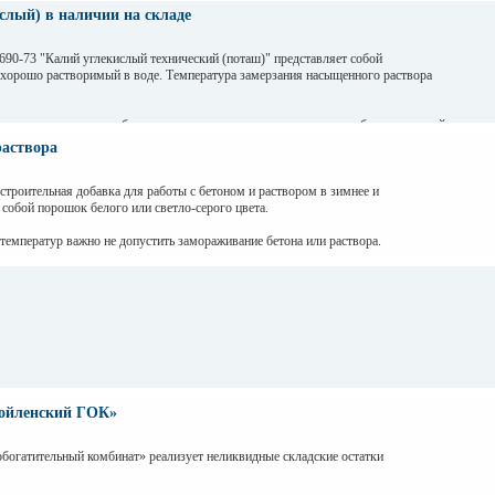
слый) в наличии на складе
0-73 "Калий углекислый технический (поташ)" представляет собой
 хорошо растворимый в воде. Температура замерзания насыщенного раствора
атывание и твердение бетона и применяется при строительных работах в зимний
ерживания до приобретения критической прочности температура бетона с
раствора
обавки не опустится ниже - 25°С. Морозостойкость бетона совместно с поташом
 жидкого натриевого стекла.
троительная добавка для работы с бетоном и раствором в зимнее и
 собой порошок белого или светло-серого цвета.
температур важно не допустить замораживание бетона или раствора.
без ПОТАША - ускорителя твердения бетона либо раствора.
модействие цемента с водой до того, как вся влага испарится. В результате чего
ра цементного камня ДО момента полного замерзания бетона или раствора.
ойленский ГОК»
богатительный комбинат» реализует неликвидные складские остатки