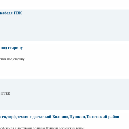
 кабеля ПЗК
под старину
ения под старину
 GITTER
сев,торф,земля с доставкой Колпино,Пушкин,Тосненский район
орф,земля с доставкой Колпино,Пушкин,Тосненский район