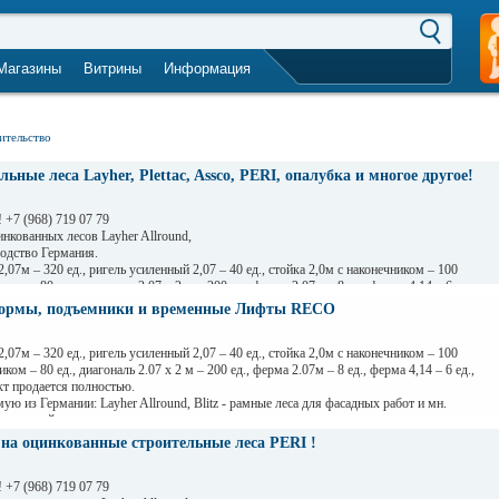
Магазины
Витрины
Информация
город не выбран
ительство
ьные леса Layher, Plettac, Assco, PERI, опалубка и многое другое!
+7 (968) 719 07 79
нкованных лесов Layher Allround,
водство Германия.
,07м – 320 ед., ригель усиленный 2,07 – 40 ед., стойка 2,0м с наконечником – 100
иком – 80 ед., диагональ 2.07 х 2 м – 200 ед., ферма 2.07м – 8 ед., ферма 4,14 – 6 ед.,
кт продается полностью.
ормы, подъемники и временные Лифты RECO
кованные строительные леса PERI !!!
 подъемники и временные Лифты RECO!!
,07м – 320 ед., ригель усиленный 2,07 – 40 ед., стойка 2,0м с наконечником – 100
еса Layher, Plettac, Assco, PERI, опалубка и многое другое!
иком – 80 ед., диагональ 2.07 х 2 м – 200 ед., ферма 2.07м – 8 ед., ферма 4,14 – 6 ед.,
8) 719 07 79
кт продается полностью.
ru/index.php?pid=35
ю из Германии: Layher Allround, Blitz - рамные леса для фасадных работ и мн.
бочих дней.
а фирмы Layher, разработаны для профессионального возведения, быстрого
а оцинкованные строительные леса PERI !
ния на стройплощадке любого предназначения. Оригинальная система строительных
сная альтернатива для постройки различных конструкций: Мосты, Настилы, Стойки,
ские Конструкции, Спуски, Горки, Рекламные конструкции и многое другое!
+7 (968) 719 07 79