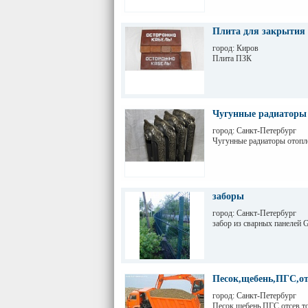
Плита для закрытия
город: Киров
Плита ПЗК
Чугунные радиаторы 
город: Санкт-Петербург
Чугунные радиаторы отопл
заборы
город: Санкт-Петербург
забор из сварных панелей
Песок,щебень,ПГС,от
город: Санкт-Петербург
Песок,щебень,ПГС,отсев,т