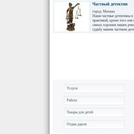
Частный детектив
город: Москва
Наши частные детективы в
практикой, кроме того они
самых хороших наших реко
судьбу нашим частным дет
Услуги
Работа
Товары для детей
Отдам даром